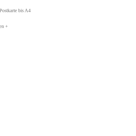
ostkarte bis A4
en +