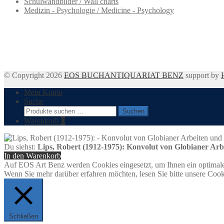
Schulwandbilder / Wall charts
Medizin - Psychologie / Medicine - Psychology
© Copyright 2026
EOS BUCHANTIQUARIAT BENZ
support by
Mein Konto
Suche
Suchen
Suchen
nach:
Warenkorb
0
Du siehst:
Lips, Robert (1912-1975): Konvolut von Globianer Arb
In den Warenkorb
Auf EOS Art Benz werden Cookies eingesetzt, um Ihnen ein optimale
Wenn Sie mehr darüber erfahren möchten, lesen Sie bitte unsere Cook
Schließen