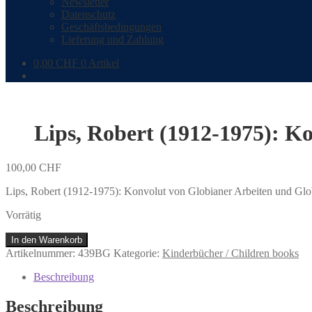
Newsletter
Datenschutz
Geschäftsbedingungen
Lieferung und Zahlung
0,00
CHF
0 Artikel
Lips, Robert (1912-1975): K
100,00
CHF
Lips, Robert (1912-1975): Konvolut von Globianer Arbeiten und Glo
Vorrätig
Lips,
In den Warenkorb
Robert
Artikelnummer:
439BG
Kategorie:
Kinderbücher / Children books
(1912-
1975):
Beschreibung
Konvolut
von
Beschreibung