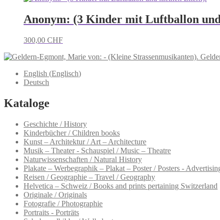
Anonym: (3 Kinder mit Luftballon und 
300,00
CHF
Gelde
English
(
Englisch
)
Deutsch
Kataloge
Geschichte / History
Kinderbücher / Children books
Kunst – Architektur / Art – Architecture
Musik – Theater - Schauspiel / Music – Theatre
Naturwissenschaften / Natural History
Plakate – Werbegraphik – Plakat – Poster / Posters - Advertising
Reisen / Geographie – Travel / Geography
Helvetica – Schweiz / Books and prints pertaining Switzerland
Originale / Originals
Fotografie / Photographie
Portraits - Porträts