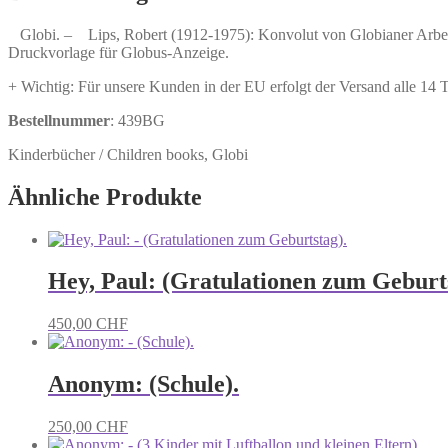
Globianer
Arbeiten
Globi. – Lips, Robert (1912-1975): Konvolut von Globianer Arbeit
und
Druckvorlage für Globus-Anzeige.
Globi
Club
+ Wichtig: Für unsere Kunden in der EU erfolgt der Versand alle 14
Anlässen.
Menge
Bestellnummer
: 439BG
Kinderbücher / Children books, Globi
Ähnliche Produkte
Hey, Paul: (Gratulationen zum Geburts
450,00
CHF
Anonym: (Schule).
250,00
CHF