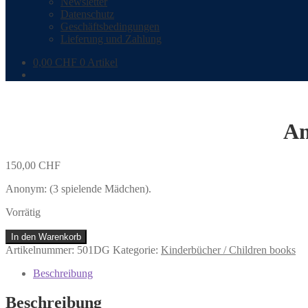
Newsletter
Datenschutz
Geschäftsbedingungen
Lieferung und Zahlung
0,00
CHF
0 Artikel
An
150,00
CHF
Anonym: (3 spielende Mädchen).
Vorrätig
Anonym:
In den Warenkorb
(3
Artikelnummer:
501DG
Kategorie:
Kinderbücher / Children books
spielende
Mädchen).
Beschreibung
Menge
Beschreibung