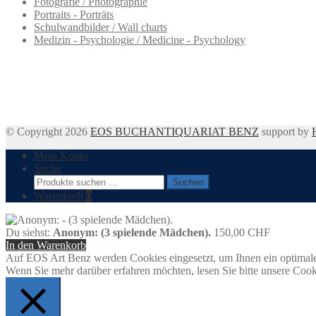
Fotografie / Photographie
Portraits - Porträts
Schulwandbilder / Wall charts
Medizin - Psychologie / Medicine - Psychology
© Copyright 2026
EOS BUCHANTIQUARIAT BENZ
support by
Mein Konto
Suche
Suchen
Suchen
nach:
Warenkorb
0
Du siehst:
Anonym: (3 spielende Mädchen).
150,00
CHF
In den Warenkorb
Auf EOS Art Benz werden Cookies eingesetzt, um Ihnen ein optimale
Wenn Sie mehr darüber erfahren möchten, lesen Sie bitte unsere Cook