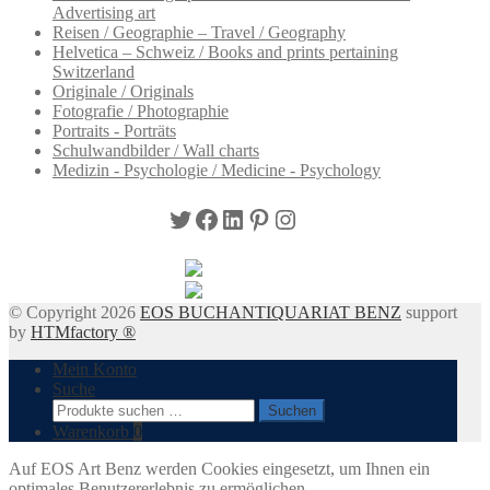
Advertising art
Reisen / Geographie – Travel / Geography
Helvetica – Schweiz / Books and prints pertaining
Switzerland
Originale / Originals
Fotografie / Photographie
Portraits - Porträts
Schulwandbilder / Wall charts
Medizin - Psychologie / Medicine - Psychology
Twitter
Facebook
LinkedIn
Pinterest
Instagram
© Copyright 2026
EOS BUCHANTIQUARIAT BENZ
support
by
HTMfactory ®
Mein Konto
Suche
Suchen
Suchen
nach:
Warenkorb
0
Auf EOS Art Benz werden Cookies eingesetzt, um Ihnen ein
optimales Benutzererlebnis zu ermöglichen.