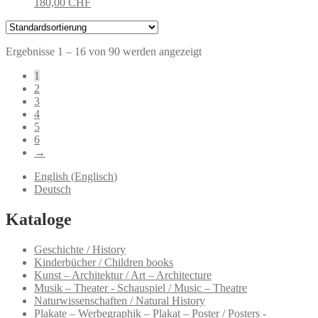
180,00
CHF
Ergebnisse 1 – 16 von 90 werden angezeigt
1
2
3
4
5
6
→
English
(
Englisch
)
Deutsch
Kataloge
Geschichte / History
Kinderbücher / Children books
Kunst – Architektur / Art – Architecture
Musik – Theater - Schauspiel / Music – Theatre
Naturwissenschaften / Natural History
Plakate – Werbegraphik – Plakat – Poster / Posters -