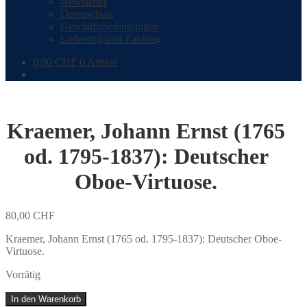
Newsletter
Datenschutz
Geschäftsbedingungen
Lieferung und Zahlung
0,00
CHF
0 Artikel
Kraemer, Johann Ernst (1765
od. 1795-1837): Deutscher
Oboe-Virtuose.
80,00
CHF
Kraemer, Johann Ernst (1765 od. 1795-1837): Deutscher Oboe-
Virtuose.
Vorrätig
Kraemer,
In den Warenkorb