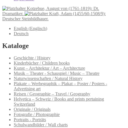
Kotzebue, August von (1761-1819): Dt.
Dramatiker.
Kraft, Adam (1455/60-1508/9):
Deutscher Steinbildhauer.
English
(
Englisch
)
Deutsch
Kataloge
Geschichte / History
Kinderbücher / Children books
Kunst – Architektur / Art – Architecture
Musik – Theater - Schauspiel / Music – Theatre
Naturwissenschaften / Natural History
Plakate – Werbegraphik – Plakat – Poster / Posters -
Advertising art
Reisen / Geographie – Travel / Geography
Helvetica – Schweiz / Books and prints pertaining
Switzerland
Originale / Originals
Fotografie / Photographie
Portraits - Porträts
Schulwandbilder / Wall charts