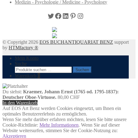
Medizin - Psychologie / Medicine - Psychology
Twitter
Facebook
LinkedIn
Pinterest
Instagram
© Copyright 2026
EOS BUCHANTIQUARIAT BENZ
support
by
HTMfactory ®
Mein Konto
Suche
Suchen
Suchen
nach:
Warenkorb
0
Du siehst:
Kraemer, Johann Ernst (1765 od. 1795-1837):
Deutscher Oboe-Virtuose.
80,00
CHF
In den Warenkorb
Auf EOS Art Benz werden Cookies eingesetzt, um Ihnen ein
optimales Benutzererlebnis zu ermöglichen.
Wenn Sie mehr darüber erfahren möchten, lesen Sie bitte unsere
Cookie-Richtlinie:
Mehr Informationen
. Wenn Sie auf dieser
Website weitersurfen, stimmen Sie der Cookie-Nutzung zu:
Akzeptieren