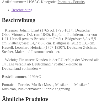
Johann
Artikelnummer:
1196AG
Kategorie:
Portraits - Porträts
Ernst
(1765
Beschreibung
od.
1795-
Beschreibung
1837):
Deutscher
Kraemer, Johann Ernst (1765 od. 1795-1837): Deutscher
Oboe-
Oboe-Virtuose. O.J. (um 1840). Kupfer in Punktiermanier von
Virtuose.
L.H. Hessell (ovales Brustbild im Profil). Bildgrösse: 6,8 x 5,5
Menge
cm. Plattengrösse: 14,7 x 8,8 cm. Blattgrösse: 20,2 x 13,3 cm.
Hessell, Leonhard Heinrich (1757-1830?): Deutscher Zeichner,
Stecher, Maler und Instrumentenbauer.
+ Wichtig: Für unsere Kunden in der EU erfolgt der Versand alle
14 Tage verzollt ab Deutschland / Postbank-Konto in
Deutschland vorhanden +
Bestellnummer
: 1196AG
Portraits – Porträts, Musik / Music, Musikerin – Musiker /
Musician, Punktiermanier / Stipple engraving
Ähnliche Produkte