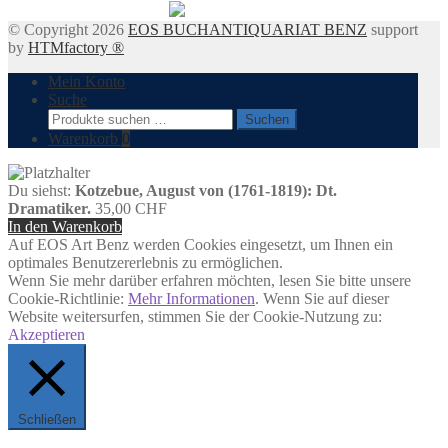
© Copyright 2026
EOS BUCHANTIQUARIAT BENZ
support
by
HTMfactory ®
Mein Konto
Suche
Suchen
Suchen
nach:
Warenkorb
0
Du siehst:
Kotzebue, August von (1761-1819): Dt.
Dramatiker.
35,00
CHF
In den Warenkorb
Auf EOS Art Benz werden Cookies eingesetzt, um Ihnen ein
optimales Benutzererlebnis zu ermöglichen.
Wenn Sie mehr darüber erfahren möchten, lesen Sie bitte unsere
Cookie-Richtlinie:
Mehr Informationen
. Wenn Sie auf dieser
Website weitersurfen, stimmen Sie der Cookie-Nutzung zu:
Akzeptieren
Schließen