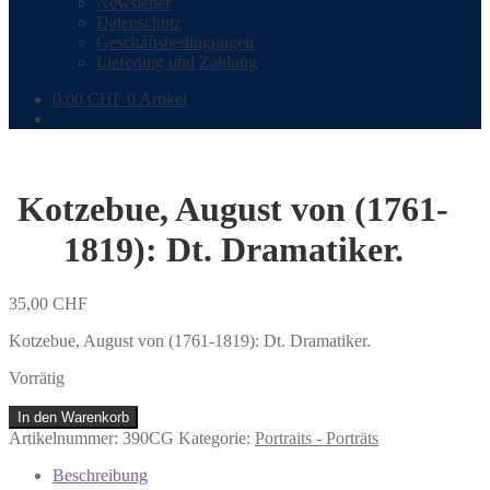
Newsletter
Datenschutz
Geschäftsbedingungen
Lieferung und Zahlung
0,00
CHF
0 Artikel
Kotzebue, August von (1761-
1819): Dt. Dramatiker.
35,00
CHF
Kotzebue, August von (1761-1819): Dt. Dramatiker.
Vorrätig
Kotzebue,
In den Warenkorb
August
Artikelnummer:
390CG
Kategorie:
Portraits - Porträts
von
(1761-
Beschreibung