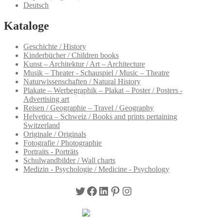
Deutsch
Kataloge
Geschichte / History
Kinderbücher / Children books
Kunst – Architektur / Art – Architecture
Musik – Theater - Schauspiel / Music – Theatre
Naturwissenschaften / Natural History
Plakate – Werbegraphik – Plakat – Poster / Posters -
Advertising art
Reisen / Geographie – Travel / Geography
Helvetica – Schweiz / Books and prints pertaining
Switzerland
Originale / Originals
Fotografie / Photographie
Portraits - Porträts
Schulwandbilder / Wall charts
Medizin - Psychologie / Medicine - Psychology
Twitter
Facebook
LinkedIn
Pinterest
Instagram