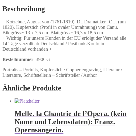
1819):
Dt.
Beschreibung
Dramatiker.
Menge
Kotzebue, August von (1761-1819): Dt. Dramatiker. O.J. (um
1820). Kupferstich (Profil in ovaler Umrahmung) von Canu.
Bildgrösse: 13 x 7,5 cm. Blattgrösse: 16,3 x 18,5 cm.
+ Wichtig: Für unsere Kunden in der EU erfolgt der Versand alle
14 Tage verzollt ab Deutschland / Postbank-Konto in
Deutschland vorhanden +
Bestellnummer
: 390CG
Portraits – Porträts, Kupferstich / Copper engraving, Literatur /
Literature, Schriftstellerin – Schriftsteller / Author
Ähnliche Produkte
Melle. la Chantrie de l’Opera. (kein
Name und Lebensdaten): Franz.
Opernsängerin.