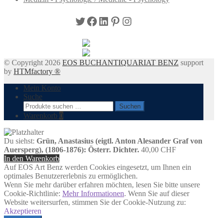
Twitter
Facebook
LinkedIn
Pinterest
Instagram
© Copyright 2026
EOS BUCHANTIQUARIAT BENZ
support
by
HTMfactory ®
Mein Konto
Suche
Suchen
Suchen
nach:
Warenkorb
0
Du siehst:
Grün, Anastasius (eigtl. Anton Alesander Graf von
Auersperg), (1806-1876): Österr. Dichter.
40,00
CHF
In den Warenkorb
Auf EOS Art Benz werden Cookies eingesetzt, um Ihnen ein
optimales Benutzererlebnis zu ermöglichen.
Wenn Sie mehr darüber erfahren möchten, lesen Sie bitte unsere
Cookie-Richtlinie:
Mehr Informationen
. Wenn Sie auf dieser
Website weitersurfen, stimmen Sie der Cookie-Nutzung zu:
Akzeptieren