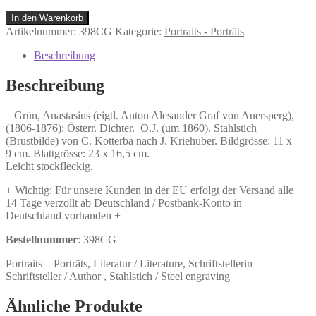
Grün,
In den Warenkorb
Anastasius
Artikelnummer:
398CG
Kategorie:
Portraits - Porträts
(eigtl.
Anton
Beschreibung
Alesander
Graf
Beschreibung
von
Auersperg),
Grün, Anastasius (eigtl. Anton Alesander Graf von Auersperg),
(1806-
(1806-1876): Österr. Dichter. O.J. (um 1860). Stahlstich
1876):
(Brustbilde) von C. Kotterba nach J. Kriehuber. Bildgrösse: 11 x
Österr.
9 cm. Blattgrösse: 23 x 16,5 cm.
Dichter.
Leicht stockfleckig.
Menge
+ Wichtig: Für unsere Kunden in der EU erfolgt der Versand alle
14 Tage verzollt ab Deutschland / Postbank-Konto in
Deutschland vorhanden +
Bestellnummer
: 398CG
Portraits – Porträts, Literatur / Literature, Schriftstellerin –
Schriftsteller / Author , Stahlstich / Steel engraving
Ähnliche Produkte