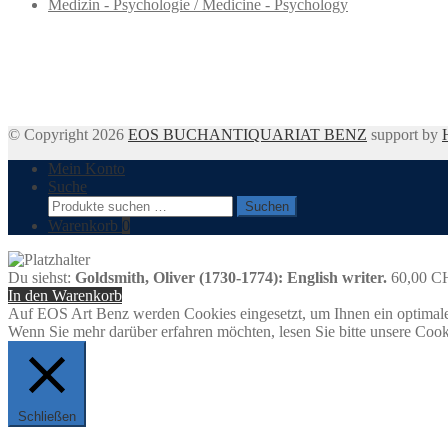
Medizin - Psychologie / Medicine - Psychology
© Copyright 2026
EOS BUCHANTIQUARIAT BENZ
support by
Mein Konto
Suche
Suchen
Suchen
nach:
Warenkorb
0
Du siehst:
Goldsmith, Oliver (1730-1774): English writer.
60,00
C
In den Warenkorb
Auf EOS Art Benz werden Cookies eingesetzt, um Ihnen ein optimale
Wenn Sie mehr darüber erfahren möchten, lesen Sie bitte unsere Cook
Schließen