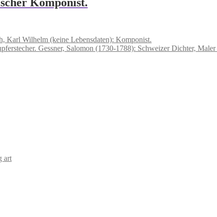
nischer Komponist.
h, Karl Wilhelm (keine Lebensdaten): Komponist.
Gessner, Salomon (1730-1788): Schweizer Dichter, Maler
 art