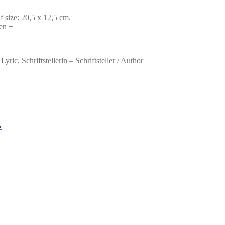
f size: 20,5 x 12,5 cm.
en +
yric, Schriftstellerin – Schriftsteller / Author
.