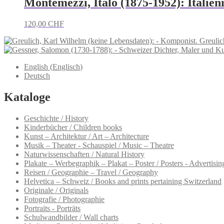
Montemezzi, Italo (1875-1952): Italie
120,00
CHF
Greulic
English
(
Englisch
)
Deutsch
Kataloge
Geschichte / History
Kinderbücher / Children books
Kunst – Architektur / Art – Architecture
Musik – Theater - Schauspiel / Music – Theatre
Naturwissenschaften / Natural History
Plakate – Werbegraphik – Plakat – Poster / Posters - Advertising
Reisen / Geographie – Travel / Geography
Helvetica – Schweiz / Books and prints pertaining Switzerland
Originale / Originals
Fotografie / Photographie
Portraits - Porträts
Schulwandbilder / Wall charts