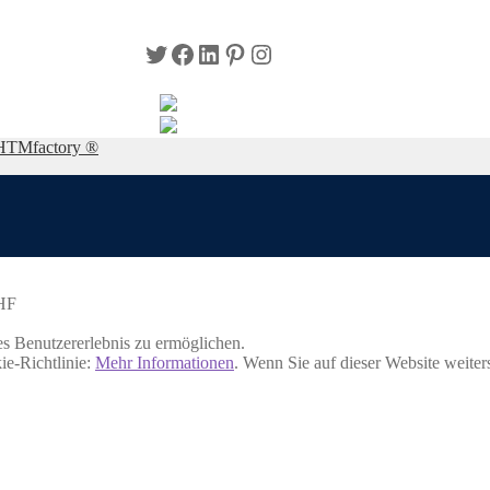
Twitter
Facebook
LinkedIn
Pinterest
Instagram
HTMfactory ®
HF
s Benutzererlebnis zu ermöglichen.
ie-Richtlinie:
Mehr Informationen
. Wenn Sie auf dieser Website weite