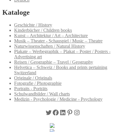
Kataloge
Geschichte / History
Kinderbücher / Children books
Kunst – Architektur / Art – Architecture
Musik – Theater - Schauspiel / Music – Theatre
Naturwissenschaften / Natural History
Plakate – Werbegraphik – Plakat – Poster / Posters -
Advertising art
Reisen / Geographie – Travel / Geography
Helvetica – Schweiz / Books and prints pertaining
Switzerland
Originale / Originals
Fotografie / Photographie
Portraits - Porträts
Schulwandbilder / Wall charts
Medizin - Psychologie / Medicine - Psychology
Twitter
Facebook
LinkedIn
Pinterest
Instagram