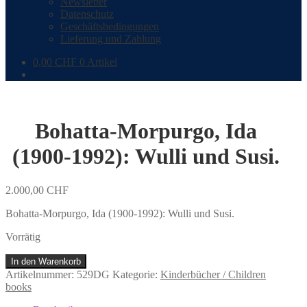
Newsletter
Datenschutz
Geschäftsbedingungen
Lieferung und Zahlung
0,00
CHF
0 Artikel
Bohatta-Morpurgo, Ida
(1900-1992): Wulli und Susi.
2.000,00
CHF
Bohatta-Morpurgo, Ida (1900-1992): Wulli und Susi.
Vorrätig
Bohatta-
In den Warenkorb
Morpurgo,
Artikelnummer:
529DG
Kategorie:
Kinderbücher / Children
Ida
books
(1900-