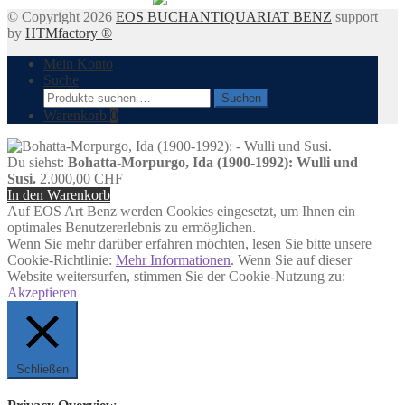
© Copyright 2026
EOS BUCHANTIQUARIAT BENZ
support
by
HTMfactory ®
Mein Konto
Suche
Suchen
Suchen
nach:
Warenkorb
0
Du siehst:
Bohatta-Morpurgo, Ida (1900-1992): Wulli und
Susi.
2.000,00
CHF
In den Warenkorb
Auf EOS Art Benz werden Cookies eingesetzt, um Ihnen ein
optimales Benutzererlebnis zu ermöglichen.
Wenn Sie mehr darüber erfahren möchten, lesen Sie bitte unsere
Cookie-Richtlinie:
Mehr Informationen
. Wenn Sie auf dieser
Website weitersurfen, stimmen Sie der Cookie-Nutzung zu:
Akzeptieren
Schließen