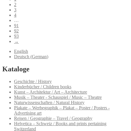
2
3
4
…
91
92
93
→
English
Deutsch
(
German
)
Kataloge
Geschichte / History
Kinderbücher / Children books
Kunst – Architektur / Art – Architecture
Musik – Theater - Schauspiel / Music – Theatre
Naturwissenschaften / Natural History
Plakate – Werbegraphik – Plakat – Poster / Posters -
Advertising art
Reisen / Geographie – Travel / Geography
Helvetica – Schweiz / Books and prints pertaining
Switzerland