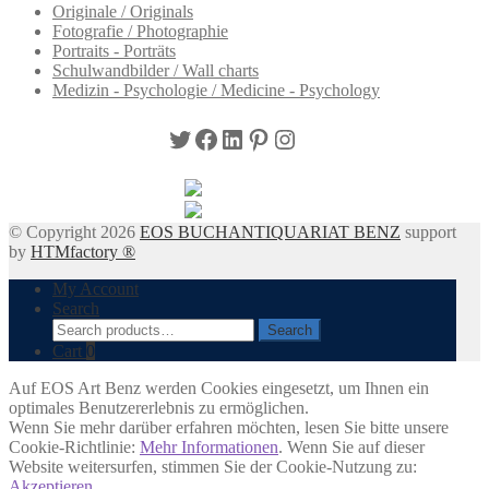
Originale / Originals
Fotografie / Photographie
Portraits - Porträts
Schulwandbilder / Wall charts
Medizin - Psychologie / Medicine - Psychology
Twitter
Facebook
LinkedIn
Pinterest
Instagram
© Copyright 2026
EOS BUCHANTIQUARIAT BENZ
support
by
HTMfactory ®
My Account
Search
Search
Search
for:
Cart
0
Auf EOS Art Benz werden Cookies eingesetzt, um Ihnen ein
optimales Benutzererlebnis zu ermöglichen.
Wenn Sie mehr darüber erfahren möchten, lesen Sie bitte unsere
Cookie-Richtlinie:
Mehr Informationen
. Wenn Sie auf dieser
Website weitersurfen, stimmen Sie der Cookie-Nutzung zu:
Akzeptieren