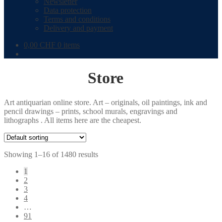
Newsletter
Data protection
Terms and conditions
Delivery and payment
0,00
CHF
0 items
Store
Art antiquarian online store. Art – originals, oil paintings, ink and
pencil drawings – prints, school murals, engravings and
lithographs . All items here are the cheapest.
Showing 1–16 of 1480 results
1
2
3
4
…
91