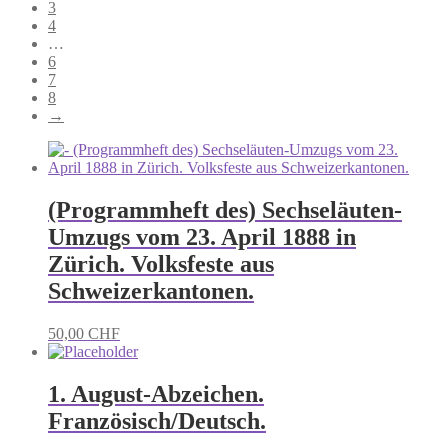
3
4
…
6
7
8
→
(Programmheft des) Sechseläuten-
Umzugs vom 23. April 1888 in
Zürich. Volksfeste aus
Schweizerkantonen.
50,00
CHF
1. August-Abzeichen.
Französisch/Deutsch.