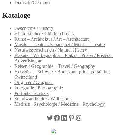
Deutsch
(
German
)
Kataloge
Geschichte / History
Kinderbücher / Children books
Kunst – Architektur / Art – Architecture
Musik – Theater - Schauspiel / Music – Theatre
Naturwissenschaften / Natural History
Plakate – Werbegraphik – Plakat – Poster / Posters -
Advertising art
Reisen / Geographie – Travel / Geography
Helvetica – Schweiz / Books and prints pertaining
Switzerland
Originale / Originals
Fotografie / Photographie
Portraits - Porträts
Schulwandbilder / Wall charts
Medizin - Psychologie / Medicine - Psychology
Twitter
Facebook
LinkedIn
Pinterest
Instagram