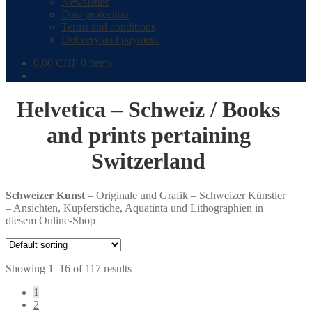
Newsletter
Data protection
Terms and conditions
Delivery and payment
0,00
CHF
0 items
Helvetica – Schweiz / Books
and prints pertaining
Switzerland
Schweizer Kunst
– Originale und Grafik – Schweizer Künstler
– Ansichten, Kupferstiche, Aquatinta und Lithographien in
diesem Online-Shop
Showing 1–16 of 117 results
1
2