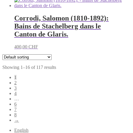
Corrodi, Salomon (1810-1892):
Bains de Stachelberg dans le
Canton de Glaris.
400,00
CHF
Showing 1–16 of 117 results
1
2
3
4
…
6
7
8
→
English