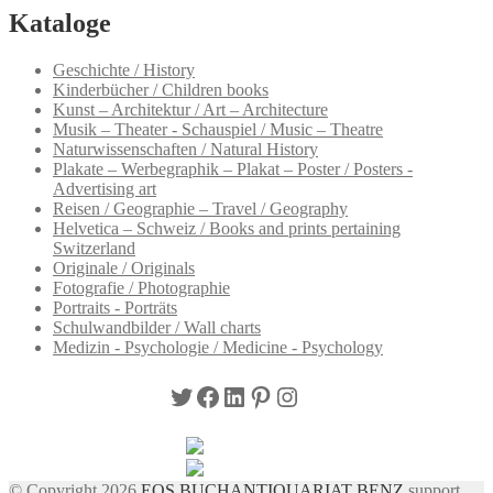
Kataloge
Geschichte / History
Kinderbücher / Children books
Kunst – Architektur / Art – Architecture
Musik – Theater - Schauspiel / Music – Theatre
Naturwissenschaften / Natural History
Plakate – Werbegraphik – Plakat – Poster / Posters -
Advertising art
Reisen / Geographie – Travel / Geography
Helvetica – Schweiz / Books and prints pertaining
Switzerland
Originale / Originals
Fotografie / Photographie
Portraits - Porträts
Schulwandbilder / Wall charts
Medizin - Psychologie / Medicine - Psychology
Twitter
Facebook
LinkedIn
Pinterest
Instagram
© Copyright 2026
EOS BUCHANTIQUARIAT BENZ
support