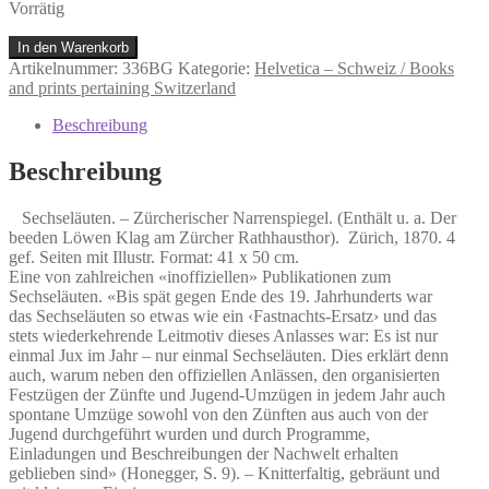
Vorrätig
Zürcherischer
In den Warenkorb
Narrenspiegel.
Artikelnummer:
336BG
Kategorie:
Helvetica – Schweiz / Books
(Enthält
and prints pertaining Switzerland
u.
a.
Beschreibung
Der
beeden
Beschreibung
Löwen
Klag
Sechseläuten. – Zürcherischer Narrenspiegel. (Enthält u. a. Der
am
beeden Löwen Klag am Zürcher Rathhausthor). Zürich, 1870. 4
Zürcher
gef. Seiten mit Illustr. Format: 41 x 50 cm.
Rathhausthor).
Eine von zahlreichen «inoffiziellen» Publikationen zum
Menge
Sechseläuten. «Bis spät gegen Ende des 19. Jahrhunderts war
das Sechseläuten so etwas wie ein ‹Fastnachts-Ersatz› und das
stets wiederkehrende Leitmotiv dieses Anlasses war: Es ist nur
einmal Jux im Jahr – nur einmal Sechseläuten. Dies erklärt denn
auch, warum neben den offiziellen Anlässen, den organisierten
Festzügen der Zünfte und Jugend-Umzügen in jedem Jahr auch
spontane Umzüge sowohl von den Zünften aus auch von der
Jugend durchgeführt wurden und durch Programme,
Einladungen und Beschreibungen der Nachwelt erhalten
geblieben sind» (Honegger, S. 9). – Knitterfaltig, gebräunt und