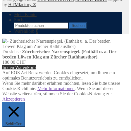
by
HTMfactory ®
Mein Konto
Suche
Suchen
Suchen
nach:
Warenkorb
0
Du siehst:
Zürcherischer Narrenspiegel. (Enthält u. a. Der
beeden Löwen Klag am Zürcher Rathhausthor).
180,00
CHF
In den Warenkorb
Auf EOS Art Benz werden Cookies eingesetzt, um Ihnen ein
optimales Benutzererlebnis zu ermöglichen.
Wenn Sie mehr darüber erfahren möchten, lesen Sie bitte unsere
Cookie-Richtlinie:
Mehr Informationen
. Wenn Sie auf dieser
Website weitersurfen, stimmen Sie der Cookie-Nutzung zu:
Akzeptieren
Schließen