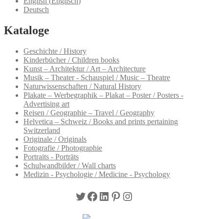
English
(
Englisch
)
Deutsch
Kataloge
Geschichte / History
Kinderbücher / Children books
Kunst – Architektur / Art – Architecture
Musik – Theater - Schauspiel / Music – Theatre
Naturwissenschaften / Natural History
Plakate – Werbegraphik – Plakat – Poster / Posters -
Advertising art
Reisen / Geographie – Travel / Geography
Helvetica – Schweiz / Books and prints pertaining
Switzerland
Originale / Originals
Fotografie / Photographie
Portraits - Porträts
Schulwandbilder / Wall charts
Medizin - Psychologie / Medicine - Psychology
Twitter
Facebook
LinkedIn
Pinterest
Instagram