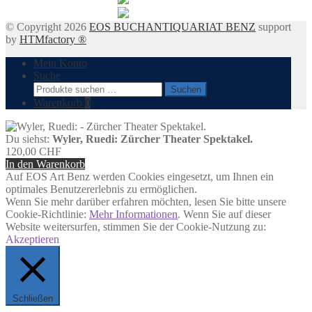
© Copyright 2026
EOS BUCHANTIQUARIAT BENZ
support
by
HTMfactory ®
Mein Konto
Suche
Suchen
Suchen
nach:
Warenkorb
0
Du siehst:
Wyler, Ruedi: Zürcher Theater Spektakel.
120,00
CHF
In den Warenkorb
Auf EOS Art Benz werden Cookies eingesetzt, um Ihnen ein
optimales Benutzererlebnis zu ermöglichen.
Wenn Sie mehr darüber erfahren möchten, lesen Sie bitte unsere
Cookie-Richtlinie:
Mehr Informationen
. Wenn Sie auf dieser
Website weitersurfen, stimmen Sie der Cookie-Nutzung zu:
Akzeptieren
Schließen