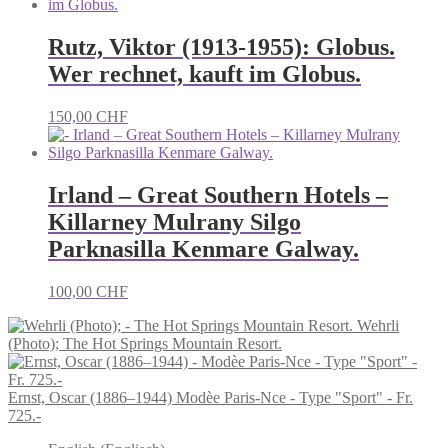
Rutz, Viktor (1913-1955): Globus.
Wer rechnet, kauft im Globus.
150,00
CHF
Irland – Great Southern Hotels –
Killarney Mulrany Silgo
Parknasilla Kenmare Galway.
100,00
CHF
Wehrli
(Photo); The Hot Springs Mountain Resort.
Ernst, Oscar (1886–1944) Modèe Paris-Nce - Type "Sport" - Fr.
725.-