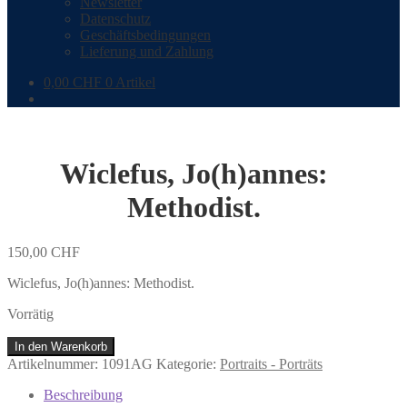
Newsletter
Datenschutz
Geschäftsbedingungen
Lieferung und Zahlung
0,00
CHF
0 Artikel
Wiclefus, Jo(h)annes:
Methodist.
150,00
CHF
Wiclefus, Jo(h)annes: Methodist.
Vorrätig
Wiclefus,
In den Warenkorb
Jo(h)annes:
Artikelnummer:
1091AG
Kategorie:
Portraits - Porträts
Methodist.
Menge
Beschreibung