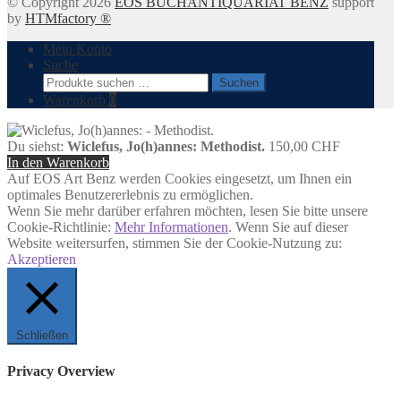
© Copyright 2026
EOS BUCHANTIQUARIAT BENZ
support
by
HTMfactory ®
Mein Konto
Suche
Suchen
Suchen
nach:
Warenkorb
0
Du siehst:
Wiclefus, Jo(h)annes: Methodist.
150,00
CHF
In den Warenkorb
Auf EOS Art Benz werden Cookies eingesetzt, um Ihnen ein
optimales Benutzererlebnis zu ermöglichen.
Wenn Sie mehr darüber erfahren möchten, lesen Sie bitte unsere
Cookie-Richtlinie:
Mehr Informationen
. Wenn Sie auf dieser
Website weitersurfen, stimmen Sie der Cookie-Nutzung zu:
Akzeptieren
Schließen
Privacy Overview