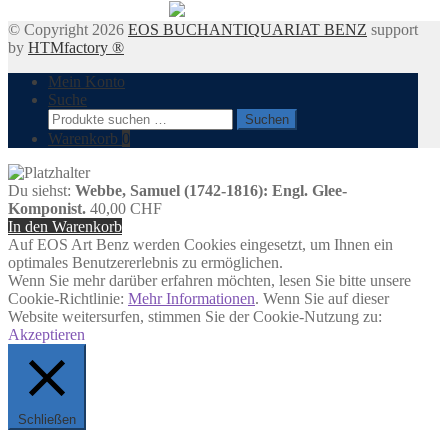
© Copyright 2026
EOS BUCHANTIQUARIAT BENZ
support
by
HTMfactory ®
Mein Konto
Suche
Suchen
Suchen
nach:
Warenkorb
0
Du siehst:
Webbe, Samuel (1742-1816): Engl. Glee-
Komponist.
40,00
CHF
In den Warenkorb
Auf EOS Art Benz werden Cookies eingesetzt, um Ihnen ein
optimales Benutzererlebnis zu ermöglichen.
Wenn Sie mehr darüber erfahren möchten, lesen Sie bitte unsere
Cookie-Richtlinie:
Mehr Informationen
. Wenn Sie auf dieser
Website weitersurfen, stimmen Sie der Cookie-Nutzung zu:
Akzeptieren
Schließen