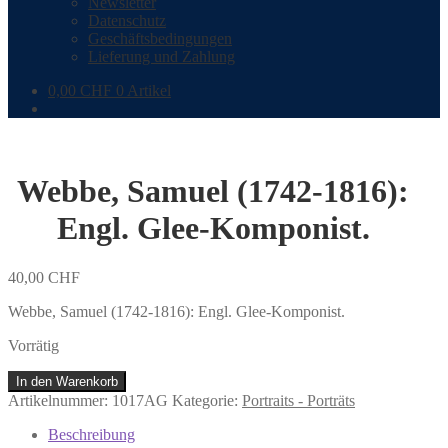
Newsletter
Datenschutz
Geschäftsbedingungen
Lieferung und Zahlung
0,00
CHF
0 Artikel
Webbe, Samuel (1742-1816):
Engl. Glee-Komponist.
40,00
CHF
Webbe, Samuel (1742-1816): Engl. Glee-Komponist.
Vorrätig
Webbe,
In den Warenkorb
Samuel
Artikelnummer:
1017AG
Kategorie:
Portraits - Porträts
(1742-
1816):
Beschreibung