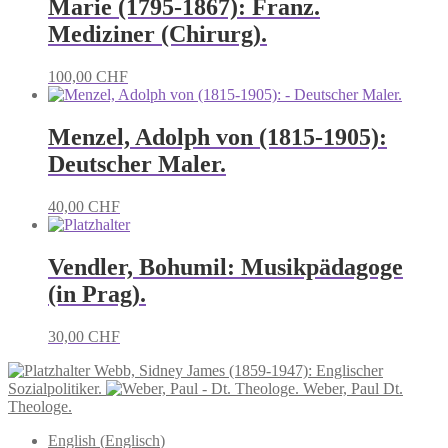
Marie (1795-1867): Franz.
Mediziner (Chirurg).
100,00
CHF
Menzel, Adolph von (1815-1905):
Deutscher Maler.
40,00
CHF
Vendler, Bohumil: Musikpädagoge
(in Prag).
30,00
CHF
Webb, Sidney James (1859-1947): Englischer
Sozialpolitiker.
Weber, Paul Dt.
Theologe.
English
(
Englisch
)