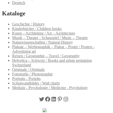
Deutsch
Kataloge
Geschichte / History
Kinderbücher / Children books
Kunst – Architektur / Art – Architecture
Musik – Theater - Schauspiel / Music – Theatre
Naturwissenschaften / Natural History
Plakate – Werbegraphik – Plakat – Poster / Posters -
Advertising art
Reisen / Geographie – Travel / Geography
Helvetica – Schweiz / Books and prints pertaining
Switzerland
Originale / Originals
Fotografie / Photographie
Portraits - Porträts
Schulwandbilder / Wall charts
Medizin - Psychologie / Medicine - Psychology
Twitter
Facebook
LinkedIn
Pinterest
Instagram