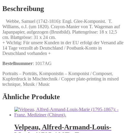
Engl.
Glee-
Beschreibung
Komponist.
Menge
Webbe, Samuel (1742-1816): Engl. Glee-Komponist. T.
Williams, o.J. (um 1820). Crayon-Manier von T. Wageman auf
Japanpapier, aufgezogen (Brustbild). Plattengrösse: 18 x 12,5
cm. Blattgrösse: 31 x 24 cm.
+ Wichtig: Für unsere Kunden in der EU erfolgt der Versand alle
14 Tage verzollt ab Deutschland / Postbank-Konto in
Deutschland vorhanden +
Bestellnummer
: 1017AG
Portraits – Porträts, Komponistin – Komponist / Composer,
Kupferdruck in Mischtechnik / Copper plate-printing in mixed
technique, Musik / Music
Ähnliche Produkte
Velpeau, Alfred-Armand-Louis-