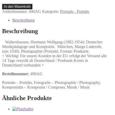
Waltershausen,
In den Warenkorb
Hermann
Artikelnummer:
490AG
Kategorie:
Portraits - Porträts
Wolfgang
(1882-
Beschreibung
1954):
Deutscher
Beschreibung
Musikpädagoge
und
Waltershausen, Hermann Wolfgang (1882-1954): Deutscher
Komponist.
Musikpädagoge und Komponist. München, Marga Lutteroth,
Menge
(um 1930). Photographie (Portrait). Format: Postkarte.
+ Wichtig: Für unsere Kunden in der EU erfolgt der Versand alle
14 Tage verzollt ab Deutschland / Postbank-Konto in
Deutschland vorhanden +
Bestellnummer
: 490AG
Portraits – Porträts, Fotografie – Photographie / Photography,
Komponistin – Komponist / Composer, Musik / Music
Ähnliche Produkte