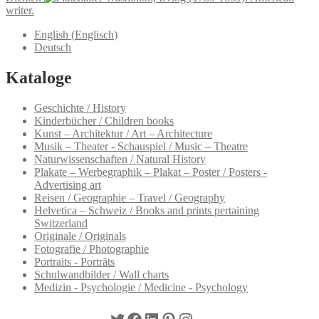
writer.
English
(
Englisch
)
Deutsch
Kataloge
Geschichte / History
Kinderbücher / Children books
Kunst – Architektur / Art – Architecture
Musik – Theater - Schauspiel / Music – Theatre
Naturwissenschaften / Natural History
Plakate – Werbegraphik – Plakat – Poster / Posters -
Advertising art
Reisen / Geographie – Travel / Geography
Helvetica – Schweiz / Books and prints pertaining
Switzerland
Originale / Originals
Fotografie / Photographie
Portraits - Porträts
Schulwandbilder / Wall charts
Medizin - Psychologie / Medicine - Psychology
Twitter
Facebook
LinkedIn
Pinterest
Instagram