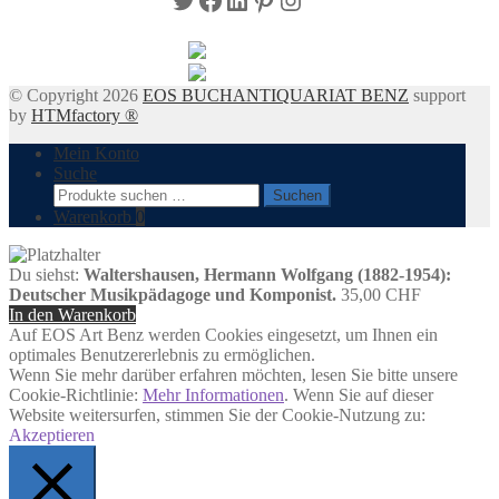
© Copyright 2026
EOS BUCHANTIQUARIAT BENZ
support
by
HTMfactory ®
Mein Konto
Suche
Suchen
Suchen
nach:
Warenkorb
0
Du siehst:
Waltershausen, Hermann Wolfgang (1882-1954):
Deutscher Musikpädagoge und Komponist.
35,00
CHF
In den Warenkorb
Auf EOS Art Benz werden Cookies eingesetzt, um Ihnen ein
optimales Benutzererlebnis zu ermöglichen.
Wenn Sie mehr darüber erfahren möchten, lesen Sie bitte unsere
Cookie-Richtlinie:
Mehr Informationen
. Wenn Sie auf dieser
Website weitersurfen, stimmen Sie der Cookie-Nutzung zu:
Akzeptieren