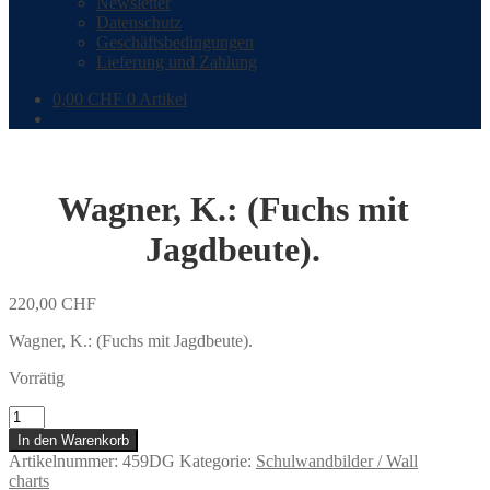
Newsletter
Datenschutz
Geschäftsbedingungen
Lieferung und Zahlung
0,00
CHF
0 Artikel
Wagner, K.: (Fuchs mit
Jagdbeute).
220,00
CHF
Wagner, K.: (Fuchs mit Jagdbeute).
Vorrätig
Wagner,
K.:
In den Warenkorb
(Fuchs
Artikelnummer:
459DG
Kategorie:
Schulwandbilder / Wall
mit
charts