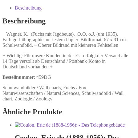
Jagdbeute).
Menge
Beschreibung
Beschreibung
Wagner, K.: (Fuchs mit Jagdbeute). O.O, o.J. (um 1935).
Farbige Lithographie auf festem Papier. Bildformat: 67 x 91 cm.
Schulwandbild. – Oberer Bildrand mit kleineren Fehlstellen
+ Wichtig: Für unsere Kunden in der EU erfolgt der Versand alle
14 Tage verzollt ab Deutschland / Postbank-Konto in
Deutschland vorhanden +
Bestellnummer
: 459DG
Schulwandbilder / Wall charts, Fuchs / Fox,
Naturwissenschaften / Natural Sciences, Schulwandbild / Wall
chart, Zoologie / Zoology
Ähnliche Produkte
Coulon, Eric de (1888-1956): Das