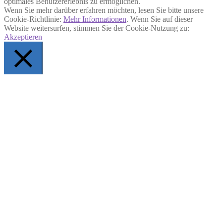
optimales Benutzererlebnis zu ermöglichen.
Wenn Sie mehr darüber erfahren möchten, lesen Sie bitte unsere
Cookie-Richtlinie:
Mehr Informationen
. Wenn Sie auf dieser
Website weitersurfen, stimmen Sie der Cookie-Nutzung zu:
Akzeptieren
Schließen
Privacy Overview
This website uses cookies to improve your experience while you
navigate through the website. Out of these, the cookies that are
categorized as necessary are stored on your browser as they are
essential for the working of basic functionalities of the website. We
also use third-party cookies that help us analyze and understand how
you use this website. These cookies will be stored in your browser
only with your consent. You also have the option to opt-out of these
cookies. But opting out of some of these cookies may affect your
browsing experience.
Necessary
Necessary
immer aktiv