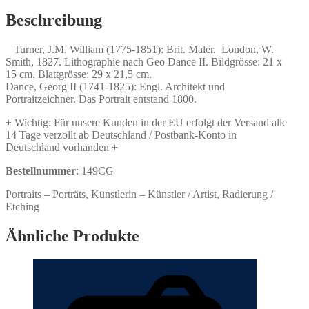
1851):
Brit.
Beschreibung
Maler.
Menge
Turner, J.M. William (1775-1851): Brit. Maler. London, W.
Smith, 1827. Lithographie nach Geo Dance II. Bildgrösse: 21 x
15 cm. Blattgrösse: 29 x 21,5 cm.
Dance, Georg II (1741-1825): Engl. Architekt und
Portraitzeichner. Das Portrait entstand 1800.
+ Wichtig: Für unsere Kunden in der EU erfolgt der Versand alle
14 Tage verzollt ab Deutschland / Postbank-Konto in
Deutschland vorhanden +
Bestellnummer
: 149CG
Portraits – Porträts, Künstlerin – Künstler / Artist, Radierung /
Etching
Ähnliche Produkte