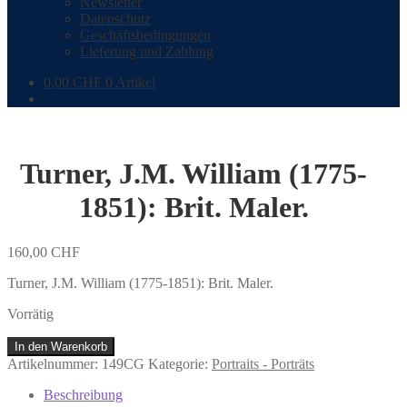
Newsletter
Datenschutz
Geschäftsbedingungen
Lieferung und Zahlung
0,00
CHF
0 Artikel
Turner, J.M. William (1775-
1851): Brit. Maler.
160,00
CHF
Turner, J.M. William (1775-1851): Brit. Maler.
Vorrätig
Turner,
In den Warenkorb
J.M.
Artikelnummer:
149CG
Kategorie:
Portraits - Porträts
William
(1775-
Beschreibung