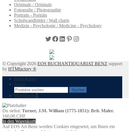
Originale / Originals
Fotografie / Photographie
Portraits - Porträts
Schulwandbilder / Wall charts
Medizin - Psychologie / Medicine - Psychology
Twitter
Facebook
LinkedIn
Pinterest
Instagram
© Copyright 2026
EOS BUCHANTIQUARIAT BENZ
support
by
HTMfactory ®
Mein Konto
Suche
Suchen
Suchen
nach:
Warenkorb
0
Du siehst:
Turner, J.M. William (1775-1851): Brit. Maler.
160,00
CHF
In den Warenkorb
Auf EOS Art Benz werden Cookies eingesetzt, um Ihnen ein