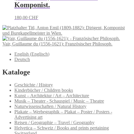
Komponist.
180,00
CHF
Titl, Anton Emil (1809-1882): Dirigent, Komponist
und Burgkapellmeister in Wien.
Vair, Guillaume du (1556-1621): Französischer Philosoph.
English
(
Englisch
)
Deutsch
Kataloge
Geschichte / History
Kinderbücher / Children books
Kunst – Architektur / Art – Architecture
Musik – Theater - Schauspiel / Music – Theatre
Naturwissenschaften / Natural History
Plakate – Werbegraphik – Plakat – Poster / Posters -
Advertising art
Reisen / Geographie – Travel / Geography
Helvetica – Schweiz / Books and prints pertaining
Switzerland