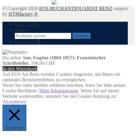
© Copyright 2026
EOS BUCHANTIQUARIAT BENZ
support
by
HTMfactory ®
Mein Konto
Suche
Suchen
Suchen
nach:
Warenkorb
0
Du siehst:
Sue, Eugène (1804-1857): Französischer
Schriftsteller.
100,00
CHF
In den Warenkorb
Auf EOS Art Benz werden Cookies eingesetzt, um Ihnen ein
optimales Benutzererlebnis zu ermöglichen.
Wenn Sie mehr darüber erfahren möchten, lesen Sie bitte unsere
Cookie-Richtlinie:
Mehr Informationen
. Wenn Sie auf dieser
Website weitersurfen, stimmen Sie der Cookie-Nutzung zu:
Akzeptieren
Schließen