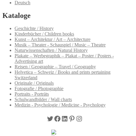
Deutsch
Kataloge
Geschichte / History
Kinderbücher / Children books
Kunst – Architektur / Art – Architecture
Musik – Theater - Schauspiel / Music – Theatre
Naturwissenschaften / Natural History
Plakate – Werbegraphik – Plakat – Poster / Posters -
Advertising art
Reisen / Geographie – Travel / Geography
Helvetica – Schweiz / Books and prints pertaining
Switzerland
Originale / Originals
Fotografie / Photographie
Portraits - Porträts
Schulwandbilder / Wall charts
Medizin - Psychologie / Medicine - Psychology
Twitter
Facebook
LinkedIn
Pinterest
Instagram