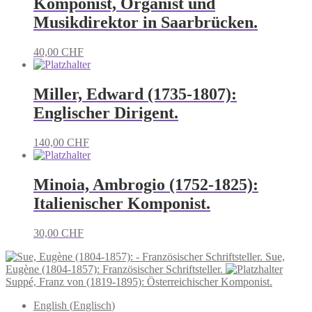
Komponist, Organist und
Musikdirektor in Saarbrücken.
40,00
CHF
Miller, Edward (1735-1807):
Englischer Dirigent.
140,00
CHF
Minoia, Ambrogio (1752-1825):
Italienischer Komponist.
30,00
CHF
Sue,
Eugène (1804-1857): Französischer Schriftsteller.
Suppé, Franz von (1819-1895): Österreichischer Komponist.
English
(
Englisch
)