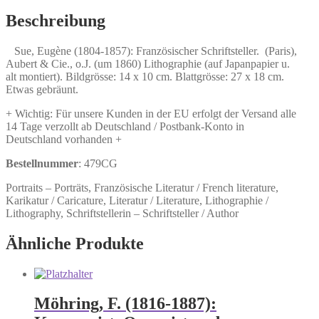
Französischer
Schriftsteller.
Beschreibung
Menge
Sue, Eugène (1804-1857): Französischer Schriftsteller. (Paris),
Aubert & Cie., o.J. (um 1860) Lithographie (auf Japanpapier u.
alt montiert). Bildgrösse: 14 x 10 cm. Blattgrösse: 27 x 18 cm.
Etwas gebräunt.
+ Wichtig: Für unsere Kunden in der EU erfolgt der Versand alle
14 Tage verzollt ab Deutschland / Postbank-Konto in
Deutschland vorhanden +
Bestellnummer
: 479CG
Portraits – Porträts, Französische Literatur / French literature,
Karikatur / Caricature, Literatur / Literature, Lithographie /
Lithography, Schriftstellerin – Schriftsteller / Author
Ähnliche Produkte
Möhring, F. (1816-1887):