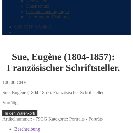
Newsletter
Datenschutz
Geschäftsbedingungen
Lieferung und Zahlung
0,00
CHF
0 Artikel
Sue, Eugène (1804-1857):
Französischer Schriftsteller.
100,00
CHF
Sue, Eugène (1804-1857): Französischer Schriftsteller.
Vorrätig
Sue,
In den Warenkorb
Eugène
Artikelnummer:
479CG
Kategorie:
Portraits - Porträts
(1804-
1857):
Beschreibung