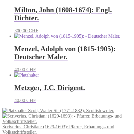
Milton, John (1608-1674): Engl.
Dichter.
300,00
CHF
Menzel, Adolph von (1815-1905):
Deutscher Maler.
40,00
CHF
Metzger, J.C. Dirigent.
40,00
CHF
Scott, Walter Sir (1771-1832): Scottish writer.
Scriverius, Christian: (1629-1693): Pfarrer, Erbauungs- und
Volksschriftsteller.