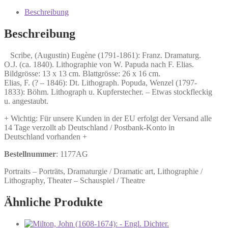
Eugène
(1791-
Beschreibung
1861):
Franz.
Beschreibung
Dramaturg.
Menge
Scribe, (Augustin) Eugène (1791-1861): Franz. Dramaturg.
O.J. (ca. 1840). Lithographie von W. Papuda nach F. Elias.
Bildgrösse: 13 x 13 cm. Blattgrösse: 26 x 16 cm.
Elias, F. (? – 1846): Dt. Lithograph. Popuda, Wenzel (1797-
1833): Böhm. Lithograph u. Kupferstecher. – Etwas stockfleckig
u. angestaubt.
+ Wichtig: Für unsere Kunden in der EU erfolgt der Versand alle
14 Tage verzollt ab Deutschland / Postbank-Konto in
Deutschland vorhanden +
Bestellnummer
: 1177AG
Portraits – Porträts, Dramaturgie / Dramatic art, Lithographie /
Lithography, Theater – Schauspiel / Theatre
Ähnliche Produkte