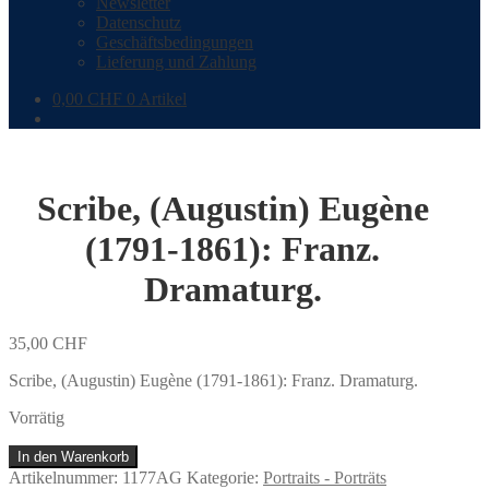
Newsletter
Datenschutz
Geschäftsbedingungen
Lieferung und Zahlung
0,00
CHF
0 Artikel
Scribe, (Augustin) Eugène
(1791-1861): Franz.
Dramaturg.
35,00
CHF
Scribe, (Augustin) Eugène (1791-1861): Franz. Dramaturg.
Vorrätig
Scribe,
In den Warenkorb
(Augustin)
Artikelnummer:
1177AG
Kategorie:
Portraits - Porträts