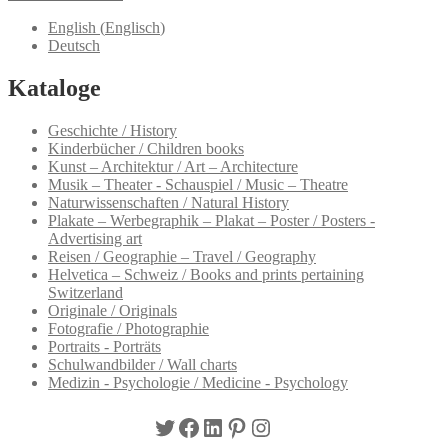
English
(
Englisch
)
Deutsch
Kataloge
Geschichte / History
Kinderbücher / Children books
Kunst – Architektur / Art – Architecture
Musik – Theater - Schauspiel / Music – Theatre
Naturwissenschaften / Natural History
Plakate – Werbegraphik – Plakat – Poster / Posters -
Advertising art
Reisen / Geographie – Travel / Geography
Helvetica – Schweiz / Books and prints pertaining
Switzerland
Originale / Originals
Fotografie / Photographie
Portraits - Porträts
Schulwandbilder / Wall charts
Medizin - Psychologie / Medicine - Psychology
Twitter
Facebook
LinkedIn
Pinterest
Instagram