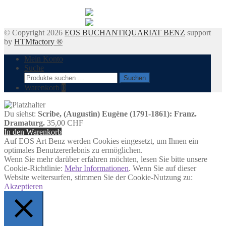
© Copyright 2026
EOS BUCHANTIQUARIAT BENZ
support
by
HTMfactory ®
Mein Konto
Suche
Suchen
Suchen
nach:
Warenkorb
0
Du siehst:
Scribe, (Augustin) Eugène (1791-1861): Franz.
Dramaturg.
35,00
CHF
In den Warenkorb
Auf EOS Art Benz werden Cookies eingesetzt, um Ihnen ein
optimales Benutzererlebnis zu ermöglichen.
Wenn Sie mehr darüber erfahren möchten, lesen Sie bitte unsere
Cookie-Richtlinie:
Mehr Informationen
. Wenn Sie auf dieser
Website weitersurfen, stimmen Sie der Cookie-Nutzung zu:
Akzeptieren