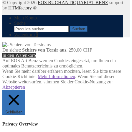
© Copyright 2026
EOS BUCHANTIQUARIAT BENZ
support
by
HTMfactory ®
Mein Konto
Suche
Suchen
Suchen
nach:
Warenkorb
0
Du siehst:
Schiers von Tersir aus.
250,00
CHF
In den Warenkorb
Auf EOS Art Benz werden Cookies eingesetzt, um Ihnen ein
optimales Benutzererlebnis zu ermöglichen.
Wenn Sie mehr darüber erfahren möchten, lesen Sie bitte unsere
Cookie-Richtlinie:
Mehr Informationen
. Wenn Sie auf dieser
Website weitersurfen, stimmen Sie der Cookie-Nutzung zu:
Akzeptieren
Schließen
Privacy Overview