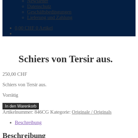
Newsletter
Datenschutz
Geschäftsbedingungen
Lieferung und Zahlung
0,00
CHF
0 Artikel
Schiers von Tersir aus.
250,00
CHF
Schiers von Tersir aus.
Vorrätig
Schiers
In den Warenkorb
von
Artikelnummer:
846CG
Kategorie:
Originale / Originals
Tersir
aus.
Beschreibung
Menge
Beschreibung