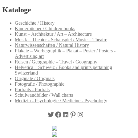
Kataloge
Geschichte / History
Kinderbücher / Children books
Kunst – Architektur / Art – Architecture
Musik – Theater - Schauspiel / Music – Theatre
Naturwissenschaften / Natural History
Plakate – Werbegraphik – Plakat – Poster / Posters -
Advertising art
Reisen / Geographie – Travel / Geography
Helvetica – Schweiz / Books and prints pertaining
Switzerland
Originale / Originals
Fotografie / Photographie
Portraits - Porträts
Schulwandbilder / Wall charts
Medizin - Psychologie / Medicine - Psychology
Twitter
Facebook
LinkedIn
Pinterest
Instagram