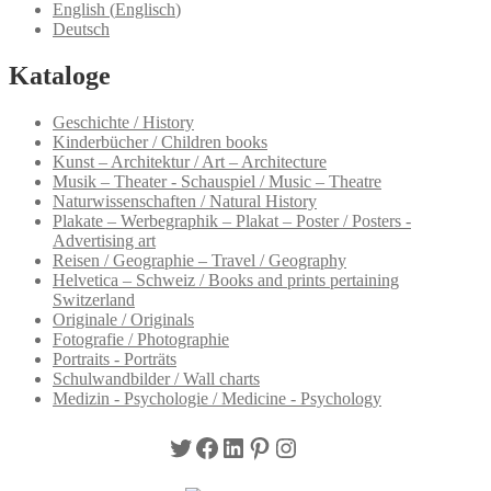
English
(
Englisch
)
Deutsch
Kataloge
Geschichte / History
Kinderbücher / Children books
Kunst – Architektur / Art – Architecture
Musik – Theater - Schauspiel / Music – Theatre
Naturwissenschaften / Natural History
Plakate – Werbegraphik – Plakat – Poster / Posters -
Advertising art
Reisen / Geographie – Travel / Geography
Helvetica – Schweiz / Books and prints pertaining
Switzerland
Originale / Originals
Fotografie / Photographie
Portraits - Porträts
Schulwandbilder / Wall charts
Medizin - Psychologie / Medicine - Psychology
Twitter
Facebook
LinkedIn
Pinterest
Instagram