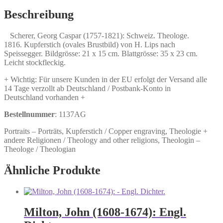
1821):
Schweiz.
Beschreibung
Theologe.
Menge
Scherer, Georg Caspar (1757-1821): Schweiz. Theologe.
1816. Kupferstich (ovales Brustbild) von H. Lips nach
Speissegger. Bildgrösse: 21 x 15 cm. Blattgrösse: 35 x 23 cm.
Leicht stockfleckig.
+ Wichtig: Für unsere Kunden in der EU erfolgt der Versand alle
14 Tage verzollt ab Deutschland / Postbank-Konto in
Deutschland vorhanden +
Bestellnummer
: 1137AG
Portraits – Porträts, Kupferstich / Copper engraving, Theologie +
andere Religionen / Theology and other religions, Theologin –
Theologe / Theologian
Ähnliche Produkte
Milton, John (1608-1674): Engl.