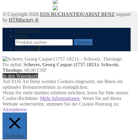
© Copyright 2026
EOS BUCHANTIQUARIAT BENZ
support
by
HTMfactory ®
Mein Konto
Suche
Suchen
Suchen
nach:
Warenkorb
0
Du siehst:
Scherer, Georg Caspar (1757-1821): Schweiz.
Theologe.
60,00
CHF
In den Warenkorb
Auf EOS Art Benz werden Cookies eingesetzt, um Ihnen ein
optimales Benutzererlebnis zu ermöglichen.
Wenn Sie mehr darüber erfahren möchten, lesen Sie bitte unsere
Cookie-Richtlinie:
Mehr Informationen
. Wenn Sie auf dieser
Website weitersurfen, stimmen Sie der Cookie-Nutzung zu:
Akzeptieren
Schließen