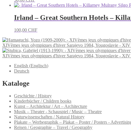
Irland – Great Southern Hotels – Kil
100,00
CHF
XIVèmes jeux olympiques d'hiver Sarajevo 1984, Yougoslavie - XIV
XIVèmes jeux olympiques d'hiver Sarajevo 1984, Yougoslavie - XIV
English
(
Englisch
)
Deutsch
Kataloge
Geschichte / History
Kinderbücher / Children books
Kunst – Architektur / Art – Architecture
Musik – Theater - Schauspiel / Music – Theatre
Naturwissenschaften / Natural History
Plakate – Werbegraphik – Plakat – Poster / Posters - Advertising
Reisen / Geographie – Travel / Geography