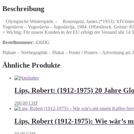
jeux
olympiques
Beschreibung
d'hiver
Sarajevo
Olympische Winterspiele. – Rosenquist, James (*1933): XIVèmes j
1984,
Yugoslavie – Yugoslavia – Jugoslavija, 1984. Offsetdruck. Grösse: 8
Yougoslavie
+ Wichtig: Für unsere Kunden in der EU erfolgt der Versand alle 14
-
XIV
Bestellnummer
: 436DG
Olympic
Winter
Plakate – Werbegraphik – Plakat – Poster / Posters – Advertising art,
Games
-
Ähnliche Produkte
XIV
zimske
olimpijske
igre.
Menge
Lips, Robert: (1912-1975) 20 Jahre Glo
200,00
CHF
Lips, Robert (1912-1975): Wie wär’s m
50,00
CHF