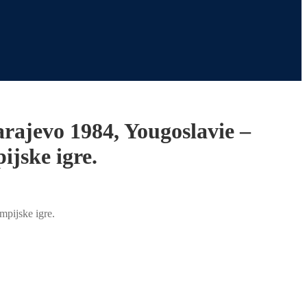
rajevo 1984, Yougoslavie –
jske igre.
pijske igre.