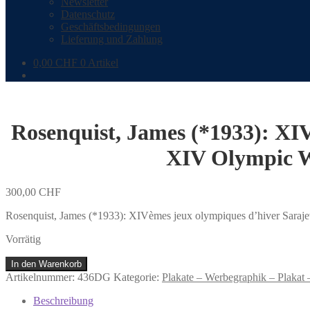
Newsletter
Datenschutz
Geschäftsbedingungen
Lieferung und Zahlung
0,00
CHF
0 Artikel
Rosenquist, James (*1933): XIV
XIV Olympic Wi
300,00
CHF
Rosenquist, James (*1933): XIVèmes jeux olympiques d’hiver Saraj
Vorrätig
Rosenquist,
In den Warenkorb
James
Artikelnummer:
436DG
Kategorie:
Plakate – Werbegraphik – Plakat – 
(*1933):
XIVèmes
Beschreibung