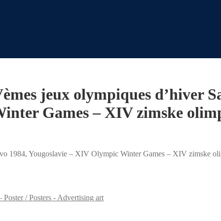
èmes jeux olympiques d’hiver Sa
nter Games – XIV zimske olimpi
evo 1984, Yougoslavie – XIV Olympic Winter Games – XIV zimske olim
Poster / Posters - Advertising art