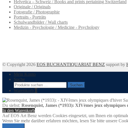
Helvetica – Schweiz / Books and prints pertaining Switzerland
Originale / Originals
Fotografie / Photographie
Portraits - Porträts
Schulwandbilder / Wall charts
Medizin - Psychologie / Medicine - Psychology
© Copyright 2026
EOS BUCHANTIQUARIAT BENZ
support by
Mein Konto
Suche
Suchen
Suchen
nach:
Warenkorb
0
Du siehst:
Rosenquist, James (*1933): XIVèmes jeux olympiques d
In den Warenkorb
Auf EOS Art Benz werden Cookies eingesetzt, um Ihnen ein optimale
Wenn Sie mehr darüber erfahren möchten, lesen Sie bitte unsere Cook