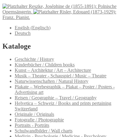
Reszke, Joséphine de (1855-1891): Polnische
Opernsängerin.
Risler, Edouard (1873-1929):
Franz. Pianist.
English
(
Englisch
)
Deutsch
Kataloge
Geschichte / History
Kinderbücher / Children books
Kunst – Architektur / Art – Architecture
Musik – Theater - Schauspiel / Music – Theatre
Naturwissenschaften / Natural History
Plakate – Werbegraphik – Plakat – Poster / Posters -
Advertising art
Reisen / Geographie – Travel / Geography
Helvetica – Schweiz / Books and prints pertaining
Switzerland
Originale / Originals
Fotografie / Photographie
Portraits - Porträts
Schulwandbilder / Wall charts
Medizin - Psychologie / Medicine - Psychology