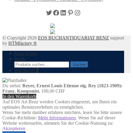
Twitter
Facebook
LinkedIn
Pinterest
Instagram
© Copyright 2026
EOS BUCHANTIQUARIAT BENZ
support
by
HTMfactory ®
Mein Konto
Suche
Suchen
Suchen
nach:
Warenkorb
0
Du siehst:
Reyer, Ernest Louis Etienne eig. Rey (1823-1909):
Franz. Komponist.
100,00
CHF
In den Warenkorb
Auf EOS Art Benz werden Cookies eingesetzt, um Ihnen ein
optimales Benutzererlebnis zu ermöglichen.
Wenn Sie mehr darüber erfahren möchten, lesen Sie bitte unsere
Cookie-Richtlinie:
Mehr Informationen
. Wenn Sie auf dieser
Website weitersurfen, stimmen Sie der Cookie-Nutzung zu:
Akzeptieren