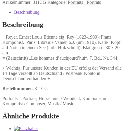
Ernest
Artikelnummer:
311CG
Kategorie:
Portraits - Porträts
Louis
Etienne
Beschreibung
eig.
Rey
Beschreibung
(1823-
1909):
Reyer, Ernest Louis Etienne eig. Rey (1823-1909): Franz.
Franz.
Komponist. Paris, Librairie Vanier, o.J. (um 1910). Karik. Kopf
Komponist.
auf Noten in einem See (farb. Holzschnitt). Blattgrösse: 30 x 20
Menge
cm.
= (Zeitschrift) „Les hommes d’auchjourd’hui“, 7. Bd., Nr. 344.
+ Wichtig: Für unsere Kunden in der EU erfolgt der Versand alle
14 Tage verzollt ab Deutschland / Postbank-Konto in
Deutschland vorhanden +
Bestellnummer
: 311CG
Portraits – Porträts, Holzschnitt / Woodcut, Komponistin –
Komponist / Composer, Musik / Music
Ähnliche Produkte