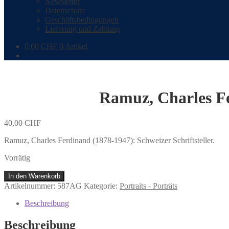
Newsletter
Datenschutz
Geschäftsbedingungen
Lieferung und Zahlung
0,00
CHF
0 Artikel
Ramuz, Charles Fe
40,00
CHF
Ramuz, Charles Ferdinand (1878-1947): Schweizer Schriftsteller.
Vorrätig
Ramuz,
In den Warenkorb
Charles
Artikelnummer:
587AG
Kategorie:
Portraits - Porträts
Ferdinand
(1878-
Beschreibung
1947):
Schweizer
Beschreibung