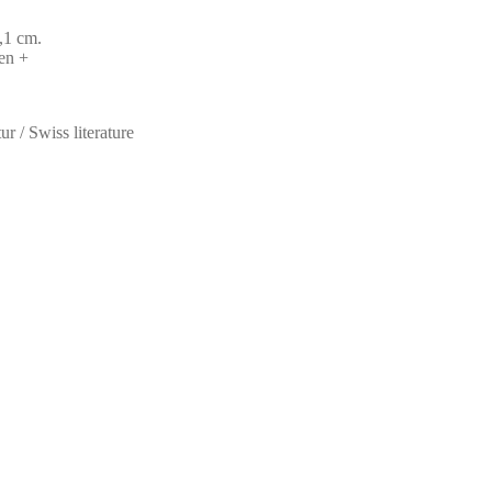
,1 cm.
en +
ur / Swiss literature