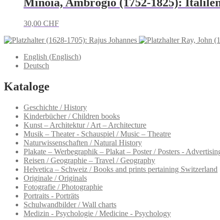
Minoia, Ambrogio (1752-1825): Italile
30,00
CHF
(1628-1705): Rajus Johannes
Ray, John (
English
(
Englisch
)
Deutsch
Kataloge
Geschichte / History
Kinderbücher / Children books
Kunst – Architektur / Art – Architecture
Musik – Theater - Schauspiel / Music – Theatre
Naturwissenschaften / Natural History
Plakate – Werbegraphik – Plakat – Poster / Posters - Advertising
Reisen / Geographie – Travel / Geography
Helvetica – Schweiz / Books and prints pertaining Switzerland
Originale / Originals
Fotografie / Photographie
Portraits - Porträts
Schulwandbilder / Wall charts
Medizin - Psychologie / Medicine - Psychology