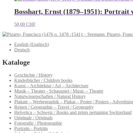
Bosshart, Ernst (1879–1951): Portrait 
50,00
CHF
Pizarro, Fran
English
(
Englisch
)
Deutsch
Kataloge
Geschichte / History
Kinderbücher / Children books
Kunst – Architektur / Art – Architecture
Musik – Theater - Schauspiel / Music – Theatre
Naturwissenschaften / Natural History
Plakate – Werbegraphik – Plakat – Poster / Posters - Advertising
Reisen / Geographie – Travel / Geography
Helvetica – Schweiz / Books and prints pertaining Switzerland
Originale / Originals
Fotografie / Photographie
Portraits - Porträts