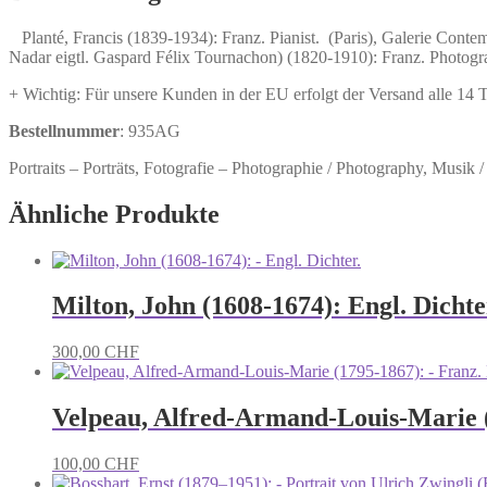
Menge
Planté, Francis (1839-1934): Franz. Pianist. (Paris), Galerie Conte
Nadar eigtl. Gaspard Félix Tournachon) (1820-1910): Franz. Photogr
+ Wichtig: Für unsere Kunden in der EU erfolgt der Versand alle 14
Bestellnummer
: 935AG
Portraits – Porträts, Fotografie – Photographie / Photography, Musik / 
Ähnliche Produkte
Milton, John (1608-1674): Engl. Dichte
300,00
CHF
Velpeau, Alfred-Armand-Louis-Marie (
100,00
CHF