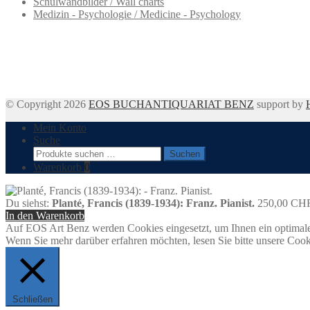
Schulwandbilder / Wall charts
Medizin - Psychologie / Medicine - Psychology
© Copyright 2026
EOS BUCHANTIQUARIAT BENZ
support by
Mein Konto
Suche
Suchen
Suchen
nach:
Warenkorb
0
Du siehst:
Planté, Francis (1839-1934): Franz. Pianist.
250,00
CH
In den Warenkorb
Auf EOS Art Benz werden Cookies eingesetzt, um Ihnen ein optimale
Wenn Sie mehr darüber erfahren möchten, lesen Sie bitte unsere Cook
Schließen