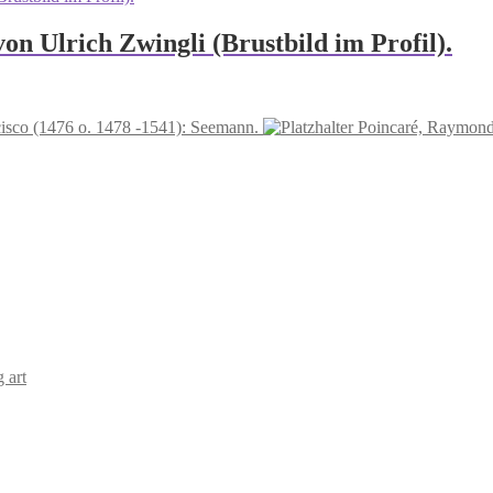
von Ulrich Zwingli (Brustbild im Profil).
cisco (1476 o. 1478 -1541): Seemann.
Poincaré, Raymond 
 art