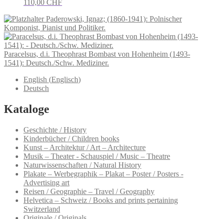
110,00
CHF
Paderowski, Ignaz; (1860-1941): Polnischer
Komponist, Pianist und Politiker.
Paracelsus, d.i. Theophrast Bombast von Hohenheim (1493-
1541): Deutsch./Schw. Mediziner.
English
(
Englisch
)
Deutsch
Kataloge
Geschichte / History
Kinderbücher / Children books
Kunst – Architektur / Art – Architecture
Musik – Theater - Schauspiel / Music – Theatre
Naturwissenschaften / Natural History
Plakate – Werbegraphik – Plakat – Poster / Posters -
Advertising art
Reisen / Geographie – Travel / Geography
Helvetica – Schweiz / Books and prints pertaining
Switzerland
Originale / Originals