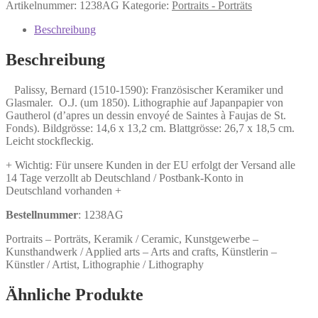
Bernard
Artikelnummer:
1238AG
Kategorie:
Portraits - Porträts
(1510-
1590):
Beschreibung
Französischer
Keramiker
Beschreibung
und
Glasmaler.
Palissy, Bernard (1510-1590): Französischer Keramiker und
Menge
Glasmaler. O.J. (um 1850). Lithographie auf Japanpapier von
Gautherol (d’apres un dessin envoyé de Saintes à Faujas de St.
Fonds). Bildgrösse: 14,6 x 13,2 cm. Blattgrösse: 26,7 x 18,5 cm.
Leicht stockfleckig.
+ Wichtig: Für unsere Kunden in der EU erfolgt der Versand alle
14 Tage verzollt ab Deutschland / Postbank-Konto in
Deutschland vorhanden +
Bestellnummer
: 1238AG
Portraits – Porträts, Keramik / Ceramic, Kunstgewerbe –
Kunsthandwerk / Applied arts – Arts and crafts, Künstlerin –
Künstler / Artist, Lithographie / Lithography
Ähnliche Produkte