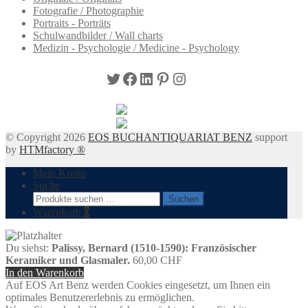
Fotografie / Photographie
Portraits - Porträts
Schulwandbilder / Wall charts
Medizin - Psychologie / Medicine - Psychology
Twitter
Facebook
LinkedIn
Pinterest
Instagram
© Copyright 2026
EOS BUCHANTIQUARIAT BENZ
support
by
HTMfactory ®
Mein Konto
Suche
Suchen
Suchen
nach:
Warenkorb
0
Du siehst:
Palissy, Bernard (1510-1590): Französischer
Keramiker und Glasmaler.
60,00
CHF
In den Warenkorb
Auf EOS Art Benz werden Cookies eingesetzt, um Ihnen ein
optimales Benutzererlebnis zu ermöglichen.