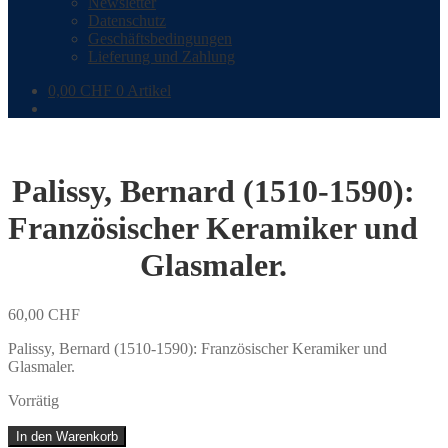
Newsletter
Datenschutz
Geschäftsbedingungen
Lieferung und Zahlung
0,00
CHF
0 Artikel
Palissy, Bernard (1510-1590):
Französischer Keramiker und
Glasmaler.
60,00
CHF
Palissy, Bernard (1510-1590): Französischer Keramiker und
Glasmaler.
Vorrätig
Palissy,
In den Warenkorb