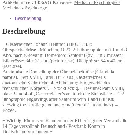
Johann
Artikelnummer:
1456AG
Kategorie:
Medizin - Psychologie /
Heinrich
Medicine - Psychology
(1805-
1843):
Beschreibung
Ohrspeicheldrüse.
Menge
Beschreibung
Oesterreicher, Johann Heinrich (1805-1843):
Ohrspeicheldrüse. München, 1829. 2 Lithographien mit 1 und 8
Abb. nach (Giovanni Domenico) Santorini (dv. 1 in Umrissen).
Bildgrösse: 34 x 31 cm. (picture size). Blattgrösse: 54 x 40 cm.
(leaf size).
Anatomische Darstellung der Ohrspeicheldrüse (Glandula
parotis). Heft XVIII, Tafel 3 u. 4 aus „Oesterreicher’s
anatomische Steinstiche. 4. Abtheilung: Eingeweide des
menschlichen Körpers“. – Stockfleckig. – Résumé: Part XVIII,
plate 3 and 4 of „Oesterreicher’s anatomische Steinstiche…“. 2
lithographic engravings after Santorini with 1 and 8 illustr.
showing the parotid gland anatomy (thereof 1 in outlines). –
Foxed.
+ Wichtig: Für unsere Kunden in der EU erfolgt der Versand alle
14 Tage verzollt ab Deutschland / Postbank-Konto in
Deutschland vorhanden +