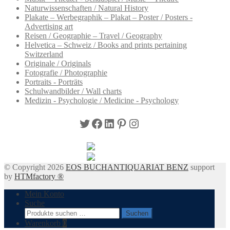
Naturwissenschaften / Natural History
Plakate – Werbegraphik – Plakat – Poster / Posters -
Advertising art
Reisen / Geographie – Travel / Geography
Helvetica – Schweiz / Books and prints pertaining
Switzerland
Originale / Originals
Fotografie / Photographie
Portraits - Porträts
Schulwandbilder / Wall charts
Medizin - Psychologie / Medicine - Psychology
Twitter
Facebook
LinkedIn
Pinterest
Instagram
© Copyright 2026
EOS BUCHANTIQUARIAT BENZ
support
by
HTMfactory ®
Mein Konto
Suche
Suchen
Suchen
nach:
Warenkorb
0