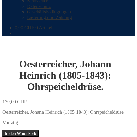
Newsletter
Datenschutz
Geschäftsbedingungen
Lieferung und Zahlung
0,00
CHF
0 Artikel
Oesterreicher, Johann
Heinrich (1805-1843):
Ohrspeicheldrüse.
170,00
CHF
Oesterreicher, Johann Heinrich (1805-1843): Ohrspeicheldrüse.
Vorrätig
Oesterreicher,
In den Warenkorb