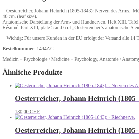
des
Arms.
Oesterreicher, Johann Heinrich (1805-1843): Nerven des Arms. Münche
Menge
40 cm. (leaf size).
Anatomische Darstellung der Arm- und Handnerven. Heft XIII, Tafel 1
Résumé: Part XIII, plate 5 and 6 of „Oesterreicher’s anatomische Ste
+ Wichtig: Für unsere Kunden in der EU erfolgt der Versand alle 14
Bestellnummer
: 1494AG
Medizin – Psychologie / Medicine – Psychology, Anatomie / Anatomy
Ähnliche Produkte
Oesterreicher, Johann Heinrich (1805
180,00
CHF
Oesterreicher, Johann Heinrich (1805-