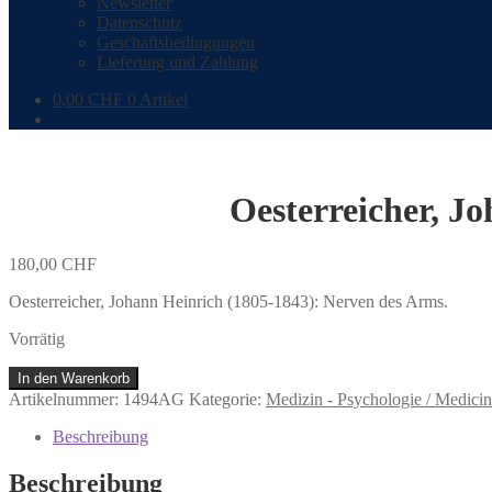
Newsletter
Datenschutz
Geschäftsbedingungen
Lieferung und Zahlung
0,00
CHF
0 Artikel
Oesterreicher, J
180,00
CHF
Oesterreicher, Johann Heinrich (1805-1843): Nerven des Arms.
Vorrätig
Oesterreicher,
In den Warenkorb
Johann
Artikelnummer:
1494AG
Kategorie:
Medizin - Psychologie / Medici
Heinrich
(1805-
Beschreibung
1843):
Nerven
Beschreibung