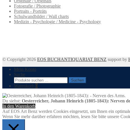
Originale / Originals
Fotografie / Photographie
Portraits - Porträts
Schulwandbilder / Wall charts
Medizin - Psychologie / Medicine - Psychology
© Copyright 2026
EOS BUCHANTIQUARIAT BENZ
support by
Mein Konto
Suche
Suchen
Suchen
nach:
Warenkorb
0
Du siehst:
Oesterreicher, Johann Heinrich (1805-1843): Nerven d
In den Warenkorb
Auf EOS Art Benz werden Cookies eingesetzt, um Ihnen ein optimale
Wenn Sie mehr darüber erfahren möchten, lesen Sie bitte unsere Cook