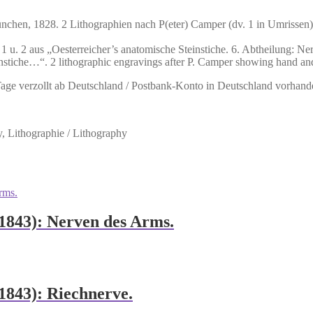
n, 1828. 2 Lithographien nach P(eter) Camper (dv. 1 in Umrissen). Bi
 u. 2 aus „Oesterreicher’s anatomische Steinstiche. 6. Abtheilung: Ne
instiche…“. 2 lithographic engravings after P. Camper showing hand and 
 Tage verzollt ab Deutschland / Postbank-Konto in Deutschland vorhand
, Lithographie / Lithography
-1843): Nerven des Arms.
1843): Riechnerve.