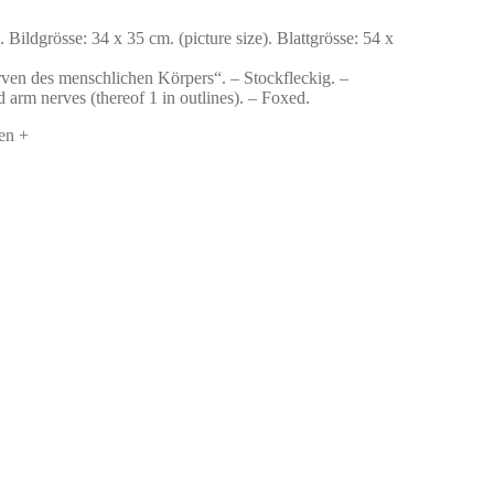
ldgrösse: 34 x 35 cm. (picture size). Blattgrösse: 54 x
rven des menschlichen Körpers“. – Stockfleckig. –
arm nerves (thereof 1 in outlines). – Foxed.
en +