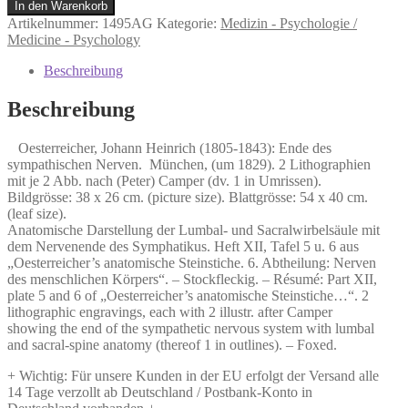
Oesterreicher,
In den Warenkorb
Johann
Artikelnummer:
1495AG
Kategorie:
Medizin - Psychologie /
Heinrich
Medicine - Psychology
(1805-
1843):
Beschreibung
Ende
des
Beschreibung
sympathischen
Nerven.
Oesterreicher, Johann Heinrich (1805-1843): Ende des
Menge
sympathischen Nerven. München, (um 1829). 2 Lithographien
mit je 2 Abb. nach (Peter) Camper (dv. 1 in Umrissen).
Bildgrösse: 38 x 26 cm. (picture size). Blattgrösse: 54 x 40 cm.
(leaf size).
Anatomische Darstellung der Lumbal- und Sacralwirbelsäule mit
dem Nervenende des Symphatikus. Heft XII, Tafel 5 u. 6 aus
„Oesterreicher’s anatomische Steinstiche. 6. Abtheilung: Nerven
des menschlichen Körpers“. – Stockfleckig. – Résumé: Part XII,
plate 5 and 6 of „Oesterreicher’s anatomische Steinstiche…“. 2
lithographic engravings, each with 2 illustr. after Camper
showing the end of the sympathetic nervous system with lumbal
and sacral-spine anatomy (thereof 1 in outlines). – Foxed.
+ Wichtig: Für unsere Kunden in der EU erfolgt der Versand alle
14 Tage verzollt ab Deutschland / Postbank-Konto in