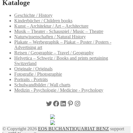
Kataloge
Geschichte / History
Kinderbücher / Children books
Kunst – Architektur / Art – Architecture
Musik – Theater - Schauspiel / Music – Theatre
Naturwissenschaften / Natural History
Plakate – Werbegraphik – Plakat – Poster / Posters -
Advertising art
Reisen / Geographie – Travel / Geography
Helvetica – Schweiz / Books and prints pertaining
Switzerland
Originale / Originals
Fotografie / Photographie
Portraits - Porträts
Schulwandbilder / Wall charts
Medizin - Psychologie / Medicine - Psychology
Twitter
Facebook
LinkedIn
Pinterest
Instagram
© Copyright 2026
EOS BUCHANTIQUARIAT BENZ
support