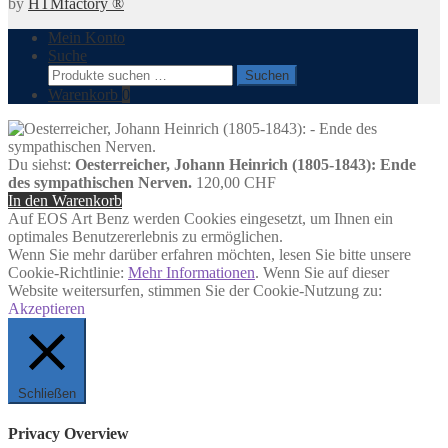
by
HTMfactory ®
Mein Konto
Suche
Suchen
Suchen
nach:
Warenkorb
0
Du siehst:
Oesterreicher, Johann Heinrich (1805-1843): Ende
des sympathischen Nerven.
120,00
CHF
In den Warenkorb
Auf EOS Art Benz werden Cookies eingesetzt, um Ihnen ein
optimales Benutzererlebnis zu ermöglichen.
Wenn Sie mehr darüber erfahren möchten, lesen Sie bitte unsere
Cookie-Richtlinie:
Mehr Informationen
. Wenn Sie auf dieser
Website weitersurfen, stimmen Sie der Cookie-Nutzung zu:
Akzeptieren
Schließen
Privacy Overview