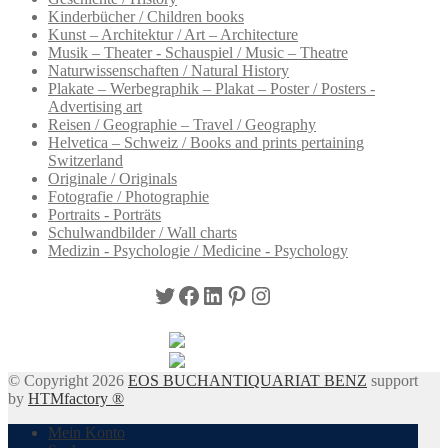
Kinderbücher / Children books
Kunst – Architektur / Art – Architecture
Musik – Theater - Schauspiel / Music – Theatre
Naturwissenschaften / Natural History
Plakate – Werbegraphik – Plakat – Poster / Posters -
Advertising art
Reisen / Geographie – Travel / Geography
Helvetica – Schweiz / Books and prints pertaining
Switzerland
Originale / Originals
Fotografie / Photographie
Portraits - Porträts
Schulwandbilder / Wall charts
Medizin - Psychologie / Medicine - Psychology
Twitter
Facebook
LinkedIn
Pinterest
Instagram
© Copyright 2026
EOS BUCHANTIQUARIAT BENZ
support
by
HTMfactory ®
Mein Konto