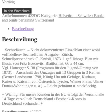
Vorrätig
Nicht
In den Warenkorb
dokumentiertes
Artikelnummer:
422DG
Kategorie:
Helvetica – Schweiz / Books
Einzelblatt
and prints pertaining Switzerland
einer
wohl
Beschreibung
«offiziellen»
Sechseläuten-
Beschreibung
Ausgabe.
Menge
Sechseläuten. – Nicht dokumentiertes Einzelblatt einer wohl
«offiziellen» Sechseläuten-Ausgabe. Zürich,
Schnellpressendruck C. Knüsli, 1873. 1 gef. lithogr. Blatt mit
Illustr. von Fritz Boscovits. Blattformat: 66 x 44 cm.
Vgl. Honegger S. 38 (Programm für den Jugend-Umzug von
1873). – Ausschnitt des Umzuges mit 13 Gruppen in 3 Reihen
(Berner Landsturm 1798, König Uto mit Gefolge, Kurhaus,
Kaiser u. Kaiserin von Österreich, Tyroler, Wiener Prater, Ulmer-
Donau-Wohnungen u. a.). – Leicht gebräunt u. stockfleckig.
+ Wichtig: Für unsere Kunden in der EU erfolgt der Versand alle
14 Tage verzollt ab Deutschland / Postbank-Konto in
Deutschland vorhanden +
Bestellnummer
: 422DG