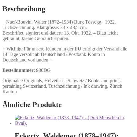
1934)
Burg
Beschreibung
Tössegg.
Menge
Naef-Bouvin, Walter (1872–1934) Burg Tössegg. 1922.
Tuchszeichnung. Blattgrösse: 33 x 48,5 cm.
Beschriftet, signiert und datiert: 13. Okt. 1922. – Blatt leicht
gebräunt, kleine Gebrauchsspuren.
+ Wichtig: Für unsere Kunden in der EU erfolgt der Versand alle
14 Tage verzollt ab Deutschland / Postbank-Konto in
Deutschland vorhanden +
Bestellnummer
: 980DG
Originale / Originals, Helvetica – Schweiz / Books and prints
pertaining Switzerland, Tuschzeichnung / Ink drawing, Zürich
Kanton
Ähnliche Produkte
Eckertz, Waldemar (1878–1947):