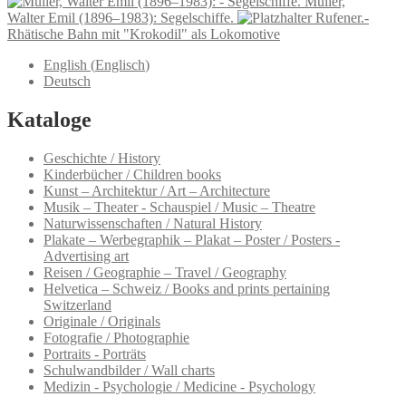
Müller,
Walter Emil (1896–1983): Segelschiffe.
Rufener.-
Rhätische Bahn mit "Krokodil" als Lokomotive
English
(
Englisch
)
Deutsch
Kataloge
Geschichte / History
Kinderbücher / Children books
Kunst – Architektur / Art – Architecture
Musik – Theater - Schauspiel / Music – Theatre
Naturwissenschaften / Natural History
Plakate – Werbegraphik – Plakat – Poster / Posters -
Advertising art
Reisen / Geographie – Travel / Geography
Helvetica – Schweiz / Books and prints pertaining
Switzerland
Originale / Originals
Fotografie / Photographie
Portraits - Porträts
Schulwandbilder / Wall charts
Medizin - Psychologie / Medicine - Psychology