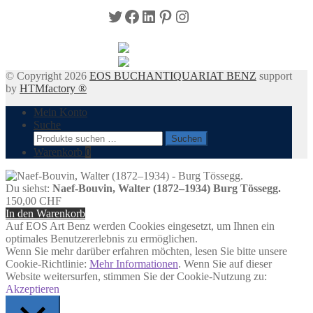
Twitter
Facebook
LinkedIn
Pinterest
Instagram
© Copyright 2026
EOS BUCHANTIQUARIAT BENZ
support
by
HTMfactory ®
Mein Konto
Suche
Suchen
Suchen
nach:
Warenkorb
0
Du siehst:
Naef-Bouvin, Walter (1872–1934) Burg Tössegg.
150,00
CHF
In den Warenkorb
Auf EOS Art Benz werden Cookies eingesetzt, um Ihnen ein
optimales Benutzererlebnis zu ermöglichen.
Wenn Sie mehr darüber erfahren möchten, lesen Sie bitte unsere
Cookie-Richtlinie:
Mehr Informationen
. Wenn Sie auf dieser
Website weitersurfen, stimmen Sie der Cookie-Nutzung zu:
Akzeptieren