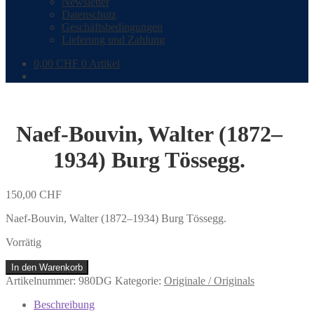
Newsletter
Datenschutz
Geschäftsbedingungen
Lieferung und Zahlung
0,00
CHF
0 Artikel
Naef-Bouvin, Walter (1872–
1934) Burg Tössegg.
150,00
CHF
Naef-Bouvin, Walter (1872–1934) Burg Tössegg.
Vorrätig
Naef-
In den Warenkorb
Bouvin,
Artikelnummer:
980DG
Kategorie:
Originale / Originals
Walter
(1872–
Beschreibung