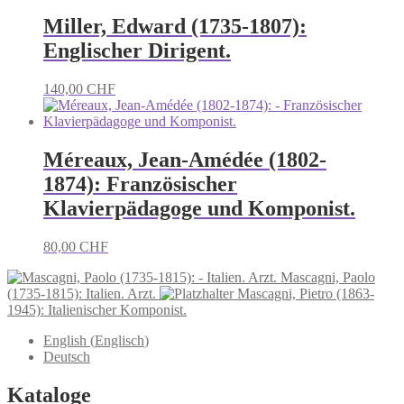
Miller, Edward (1735-1807):
Englischer Dirigent.
140,00
CHF
Méreaux, Jean-Amédée (1802-
1874): Französischer
Klavierpädagoge und Komponist.
80,00
CHF
Mascagni, Paolo
(1735-1815): Italien. Arzt.
Mascagni, Pietro (1863-
1945): Italienischer Komponist.
English
(
Englisch
)
Deutsch
Kataloge