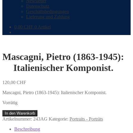
Newsletter
Datenschutz
Geschäftsbedingungen
Lieferung und Zahlung
0,00
CHF
0 Artikel
Mascagni, Pietro (1863-1945):
Italienischer Komponist.
120,00
CHF
Mascagni, Pietro (1863-1945): Italienischer Komponist.
Vorrätig
Mascagni,
In den Warenkorb
Pietro
Artikelnummer:
243AG
Kategorie:
Portraits - Porträts
(1863-
1945):
Beschreibung