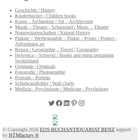
Geschichte / History
Kinderbücher / Children books
Kunst – Architektur / Art – Architecture
Musik – Theater - Schauspiel / Music – Theatre
Naturwissenschaften / Natural History
Plakate – Werbegraphik – Plakat – Poster / Posters -
Advertising art
Reisen / Geographie – Travel / Geography
Helvetica – Schweiz / Books and prints pertaining
Switzerland
Originale / Originals
Fotografie / Photographie
Portraits - Porträts
Schulwandbilder / Wall charts
Medizin - Psychologie / Medicine - Psychology
Twitter
Facebook
LinkedIn
Pinterest
Instagram
© Copyright 2026
EOS BUCHANTIQUARIAT BENZ
support
by
HTMfactory ®