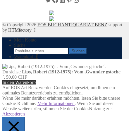
© Copyright 2026
EOS BUCHANTIQUARIAT BENZ
support
by
HTMfactory ®
Mein Konto
Suche
Suchen
Suchen
nach:
Warenkorb
0
Du siehst:
Lips, Robert (1912-1975): Vom ,Gwunder gstoche
´.
50,00
CHF
In den Warenkorb
Auf EOS Art Benz werden Cookies eingesetzt, um Ihnen ein
optimales Benutzererlebnis zu ermöglichen.
Wenn Sie mehr darüber erfahren möchten, lesen Sie bitte unsere
Cookie-Richtlinie:
Mehr Informationen
. Wenn Sie auf dieser
Website weitersurfen, stimmen Sie der Cookie-Nutzung zu:
Akzeptieren