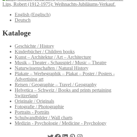
Lips, Robert (1912-1975): Weihnachts-Jubiläums-Verkauf.
English
(
Englisch
)
Deutsch
Kataloge
Geschichte / History
Kinderbücher / Children books
Kunst – Architektur / Art – Architecture
Musik – Theater - Schauspiel / Music – Theatre
Naturwissenschaften / Natural History
Plakate – Werbegraphik – Plakat – Poster / Posters -
Advertising art
Reisen / Geographie – Travel / Geography
Helvetica – Schweiz / Books and prints pertaining
Switzerland
Originale / Originals
Fotografie / Photographie
Portraits - Porträts
Schulwandbilder / Wall charts
Medizin - Psychologie / Medicine - Psychology
Twitter
Facebook
LinkedIn
Pinterest
Instagram