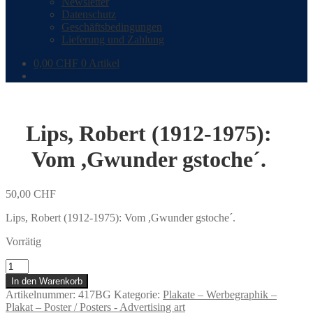
Newsletter
Datenschutz
Geschäftsbedingungen
Lieferung und Zahlung
0,00
CHF
0 Artikel
Lips, Robert (1912-1975):
Vom ,Gwunder gstoche´.
50,00
CHF
Lips, Robert (1912-1975): Vom ,Gwunder gstoche´.
Vorrätig
Lips,
Robert
In den Warenkorb
(1912-
Artikelnummer:
417BG
Kategorie:
Plakate – Werbegraphik –
1975):
Plakat – Poster / Posters - Advertising art