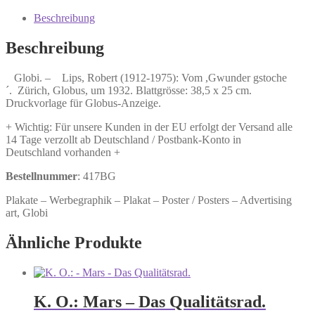
Vom
,Gwunder
Beschreibung
gstoche
´.
Beschreibung
Menge
Globi. – Lips, Robert (1912-1975): Vom ,Gwunder gstoche
´. Zürich, Globus, um 1932. Blattgrösse: 38,5 x 25 cm.
Druckvorlage für Globus-Anzeige.
+ Wichtig: Für unsere Kunden in der EU erfolgt der Versand alle
14 Tage verzollt ab Deutschland / Postbank-Konto in
Deutschland vorhanden +
Bestellnummer
: 417BG
Plakate – Werbegraphik – Plakat – Poster / Posters – Advertising
art, Globi
Ähnliche Produkte
K. O.: Mars – Das Qualitätsrad.