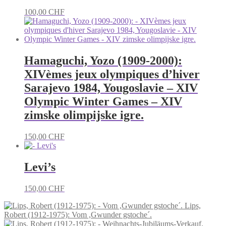
100,00
CHF
Hamaguchi, Yozo (1909-2000):
XIVèmes jeux olympiques d’hiver
Sarajevo 1984, Yougoslavie – XIV
Olympic Winter Games – XIV
zimske olimpijske igre.
150,00
CHF
Levi’s
150,00
CHF
Lips,
Robert (1912-1975): Vom ,Gwunder gstoche´.