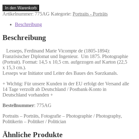
Lesseps,
In den Warenkorb
Ferdinand
Artikelnummer:
775AG
Kategorie:
Portraits - Porträts
Marie
Vicompte
Beschreibung
de
(1805-
Beschreibung
1894):
Französischer
Lesseps, Ferdinand Marie Vicompte de (1805-1894):
Diplomat
Französischer Diplomat und Ingenieur. Um 1875. Photographie
und
(Portrait). Format: 14,5 x 10,5 cm. aufgezogen auf Karton (22,5
Ingenieur.
x 15,3 cm.).
Menge
Lesseps war Initiator und Leiter des Baues des Suezkanals.
+ Wichtig: Für unsere Kunden in der EU erfolgt der Versand alle
14 Tage verzollt ab Deutschland / Postbank-Konto in
Deutschland vorhanden +
Bestellnummer
: 775AG
Portraits – Porträts, Fotografie – Photographie / Photography,
Politikerin – Politiker / Politician
Ähnliche Produkte