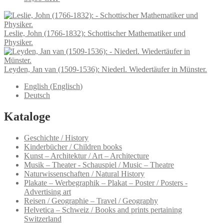
Leslie, John (1766-1832): Schottischer Mathematiker und
Physiker.
Leyden, Jan van (1509-1536): Niederl. Wiedertäufer in Münster.
English
(
Englisch
)
Deutsch
Kataloge
Geschichte / History
Kinderbücher / Children books
Kunst – Architektur / Art – Architecture
Musik – Theater - Schauspiel / Music – Theatre
Naturwissenschaften / Natural History
Plakate – Werbegraphik – Plakat – Poster / Posters -
Advertising art
Reisen / Geographie – Travel / Geography
Helvetica – Schweiz / Books and prints pertaining
Switzerland