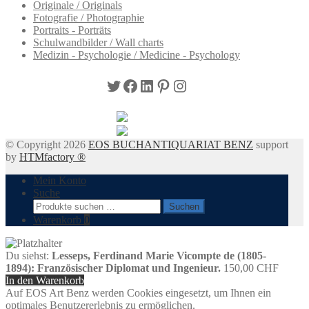
Originale / Originals
Fotografie / Photographie
Portraits - Porträts
Schulwandbilder / Wall charts
Medizin - Psychologie / Medicine - Psychology
Twitter
Facebook
LinkedIn
Pinterest
Instagram
© Copyright 2026
EOS BUCHANTIQUARIAT BENZ
support
by
HTMfactory ®
Mein Konto
Suche
Suchen
Suchen
nach:
Warenkorb
0
Du siehst:
Lesseps, Ferdinand Marie Vicompte de (1805-
1894): Französischer Diplomat und Ingenieur.
150,00
CHF
In den Warenkorb
Auf EOS Art Benz werden Cookies eingesetzt, um Ihnen ein
optimales Benutzererlebnis zu ermöglichen.