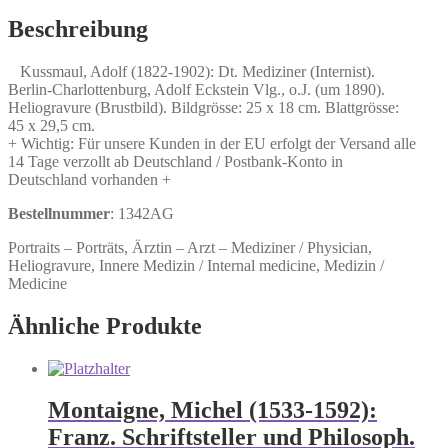
Dt.
Mediziner
Beschreibung
(Internist).
Menge
Kussmaul, Adolf (1822-1902): Dt. Mediziner (Internist).
Berlin-Charlottenburg, Adolf Eckstein Vlg., o.J. (um 1890).
Heliogravure (Brustbild). Bildgrösse: 25 x 18 cm. Blattgrösse:
45 x 29,5 cm.
+ Wichtig: Für unsere Kunden in der EU erfolgt der Versand alle
14 Tage verzollt ab Deutschland / Postbank-Konto in
Deutschland vorhanden +
Bestellnummer
: 1342AG
Portraits – Porträts, Ärztin – Arzt – Mediziner / Physician,
Heliogravure, Innere Medizin / Internal medicine, Medizin /
Medicine
Ähnliche Produkte
Montaigne, Michel (1533-1592):
Franz. Schriftsteller und Philosoph.