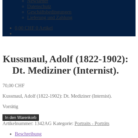
Newsletter
Datenschutz
Geschäftsbedingungen
Lieferung und Zahlung
0,00
CHF
0 Artikel
Kussmaul, Adolf (1822-1902):
Dt. Mediziner (Internist).
70,00
CHF
Kussmaul, Adolf (1822-1902): Dt. Mediziner (Internist).
Vorrätig
Kussmaul,
In den Warenkorb
Adolf
Artikelnummer:
1342AG
Kategorie:
Portraits - Porträts
(1822-
1902):
Beschreibung