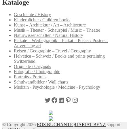
Kataloge
Geschichte / History
Kinderbücher / Children books
Kunst – Architektur / Art – Architecture
Musik – Theater - Schauspiel / Music – Theatre
Naturwissenschaften / Natural History
Plakate – Werbegraphik – Plakat – Poster / Posters -
Advertising art
Reisen / Geographie – Travel / Geography
Helvetica – Schweiz / Books and prints pertaining
Switzerland
Originale / Originals
Fotografie / Photographie
Portraits - Porträts
Schulwandbilder / Wall charts
Medizin - Psychologie / Medicine - Psychology
Twitter
Facebook
LinkedIn
Pinterest
Instagram
© Copyright 2026
EOS BUCHANTIQUARIAT BENZ
support