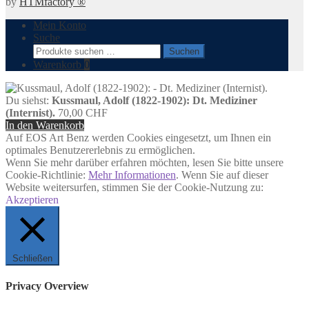
by
HTMfactory ®
Mein Konto
Suche
Suchen
Suchen
nach:
Warenkorb
0
Du siehst:
Kussmaul, Adolf (1822-1902): Dt. Mediziner
(Internist).
70,00
CHF
In den Warenkorb
Auf EOS Art Benz werden Cookies eingesetzt, um Ihnen ein
optimales Benutzererlebnis zu ermöglichen.
Wenn Sie mehr darüber erfahren möchten, lesen Sie bitte unsere
Cookie-Richtlinie:
Mehr Informationen
. Wenn Sie auf dieser
Website weitersurfen, stimmen Sie der Cookie-Nutzung zu:
Akzeptieren
Schließen
Privacy Overview