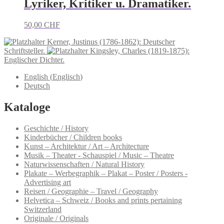
Lyriker, Kritiker u. Dramatiker.
50,00
CHF
Kerner, Justinus (1786-1862): Deutscher
Schriftsteller.
Kingsley, Charles (1819-1875):
Englischer Dichter.
English
(
Englisch
)
Deutsch
Kataloge
Geschichte / History
Kinderbücher / Children books
Kunst – Architektur / Art – Architecture
Musik – Theater - Schauspiel / Music – Theatre
Naturwissenschaften / Natural History
Plakate – Werbegraphik – Plakat – Poster / Posters -
Advertising art
Reisen / Geographie – Travel / Geography
Helvetica – Schweiz / Books and prints pertaining
Switzerland
Originale / Originals