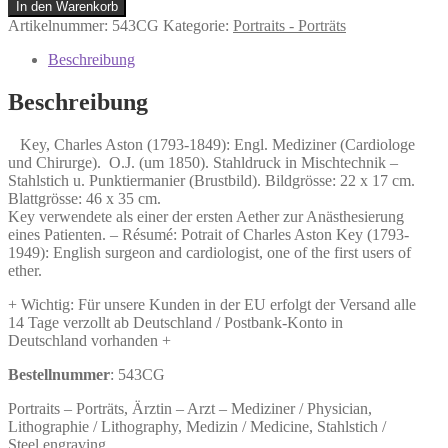
Key,
In den Warenkorb
Charles
Artikelnummer:
543CG
Kategorie:
Portraits - Porträts
Aston
(1793-
Beschreibung
1849):
Engl.
Beschreibung
Mediziner
(Cardiologe
Key, Charles Aston (1793-1849): Engl. Mediziner (Cardiologe
und
und Chirurge). O.J. (um 1850). Stahldruck in Mischtechnik –
Chirurge).
Stahlstich u. Punktiermanier (Brustbild). Bildgrösse: 22 x 17 cm.
Menge
Blattgrösse: 46 x 35 cm.
Key verwendete als einer der ersten Aether zur Anästhesierung
eines Patienten. – Résumé: Potrait of Charles Aston Key (1793-
1949): English surgeon and cardiologist, one of the first users of
ether.
+ Wichtig: Für unsere Kunden in der EU erfolgt der Versand alle
14 Tage verzollt ab Deutschland / Postbank-Konto in
Deutschland vorhanden +
Bestellnummer
: 543CG
Portraits – Porträts, Ärztin – Arzt – Mediziner / Physician,
Lithographie / Lithography, Medizin / Medicine, Stahlstich /
Steel engraving