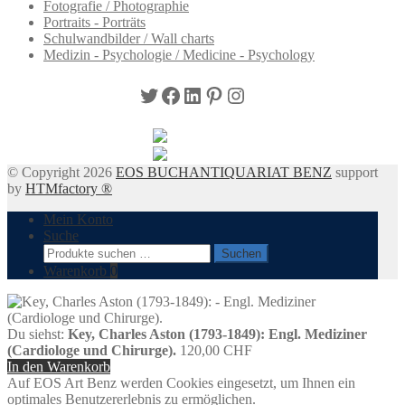
Fotografie / Photographie
Portraits - Porträts
Schulwandbilder / Wall charts
Medizin - Psychologie / Medicine - Psychology
Twitter
Facebook
LinkedIn
Pinterest
Instagram
© Copyright 2026
EOS BUCHANTIQUARIAT BENZ
support
by
HTMfactory ®
Mein Konto
Suche
Suchen
Suchen
nach:
Warenkorb
0
Du siehst:
Key, Charles Aston (1793-1849): Engl. Mediziner
(Cardiologe und Chirurge).
120,00
CHF
In den Warenkorb
Auf EOS Art Benz werden Cookies eingesetzt, um Ihnen ein
optimales Benutzererlebnis zu ermöglichen.