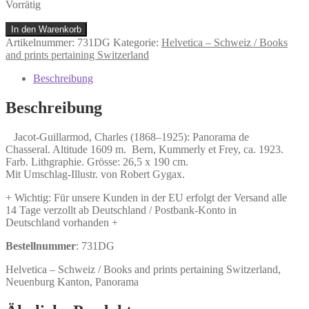
Vorrätig
Jacot-
In den Warenkorb
Guillarmod,
Artikelnummer:
731DG
Kategorie:
Helvetica – Schweiz / Books
Charles
and prints pertaining Switzerland
(1868–
1925):
Beschreibung
Panorama
de
Beschreibung
Chasseral.
Altitude
Jacot-Guillarmod, Charles (1868–1925): Panorama de
1609
Chasseral. Altitude 1609 m. Bern, Kummerly et Frey, ca. 1923.
m.
Farb. Lithgraphie. Grösse: 26,5 x 190 cm.
Menge
Mit Umschlag-Illustr. von Robert Gygax.
+ Wichtig: Für unsere Kunden in der EU erfolgt der Versand alle
14 Tage verzollt ab Deutschland / Postbank-Konto in
Deutschland vorhanden +
Bestellnummer
: 731DG
Helvetica – Schweiz / Books and prints pertaining Switzerland,
Neuenburg Kanton, Panorama