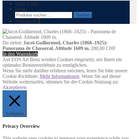
Mein Konto
Suche
Suchen
Suchen
nach:
Warenkorb
0
Du siehst:
Jacot-Guillarmod, Charles (1868–1925):
Panorama de Chasseral. Altitude 1609 m.
200,00
CHF
In den Warenkorb
Auf EOS Art Benz werden Cookies eingesetzt, um Ihnen ein
optimales Benutzererlebnis zu ermöglichen.
Wenn Sie mehr darüber erfahren möchten, lesen Sie bitte unsere
Cookie-Richtlinie:
Mehr Informationen
. Wenn Sie auf dieser
Website weitersurfen, stimmen Sie der Cookie-Nutzung zu:
Akzeptieren
Schließen
Privacy Overview
This website uses cookies to improve your experience while you