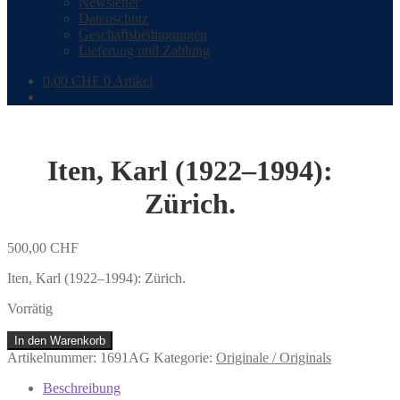
Newsletter
Datenschutz
Geschäftsbedingungen
Lieferung und Zahlung
0,00
CHF
0 Artikel
Iten, Karl (1922–1994):
Zürich.
500,00
CHF
Iten, Karl (1922–1994): Zürich.
Vorrätig
Iten,
In den Warenkorb
Karl
Artikelnummer:
1691AG
Kategorie:
Originale / Originals
(1922–
1994):
Beschreibung