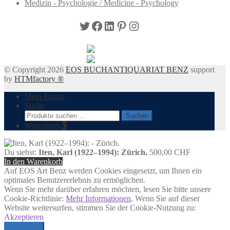
Medizin - Psychologie / Medicine - Psychology
Twitter
Facebook
LinkedIn
Pinterest
Instagram
© Copyright 2026
EOS BUCHANTIQUARIAT BENZ
support
by
HTMfactory ®
Mein Konto
Suche
Suchen
Suchen
nach:
Warenkorb
0
Du siehst:
Iten, Karl (1922–1994): Zürich.
500,00
CHF
In den Warenkorb
Auf EOS Art Benz werden Cookies eingesetzt, um Ihnen ein
optimales Benutzererlebnis zu ermöglichen.
Wenn Sie mehr darüber erfahren möchten, lesen Sie bitte unsere
Cookie-Richtlinie:
Mehr Informationen
. Wenn Sie auf dieser
Website weitersurfen, stimmen Sie der Cookie-Nutzung zu:
Akzeptieren