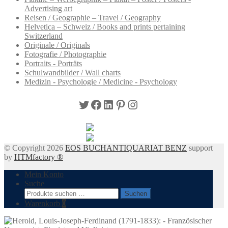
Advertising art
Reisen / Geographie – Travel / Geography
Helvetica – Schweiz / Books and prints pertaining
Switzerland
Originale / Originals
Fotografie / Photographie
Portraits - Porträts
Schulwandbilder / Wall charts
Medizin - Psychologie / Medicine - Psychology
Twitter
Facebook
LinkedIn
Pinterest
Instagram
© Copyright 2026
EOS BUCHANTIQUARIAT BENZ
support
by
HTMfactory ®
Mein Konto
Suche
Suchen
Suchen
nach:
Warenkorb
0