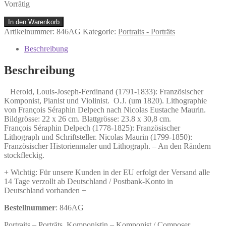
Vorrätig
Herold,
In den Warenkorb
Louis-
Artikelnummer:
846AG
Kategorie:
Portraits - Porträts
Joseph-
Ferdinand
Beschreibung
(1791-
1833):
Beschreibung
Französischer
Komponist,
Herold, Louis-Joseph-Ferdinand (1791-1833): Französischer
Pianist
Komponist, Pianist und Violinist. O.J. (um 1820). Lithographie
und
von François Séraphin Delpech nach Nicolas Eustache Maurin.
Violinist.
Bildgrösse: 22 x 26 cm. Blattgrösse: 23.8 x 30,8 cm.
Menge
François Séraphin Delpech (1778-1825): Französischer
Lithograph und Schriftsteller. Nicolas Maurin (1799-1850):
Französischer Historienmaler und Lithograph. – An den Rändern
stockfleckig.
+ Wichtig: Für unsere Kunden in der EU erfolgt der Versand alle
14 Tage verzollt ab Deutschland / Postbank-Konto in
Deutschland vorhanden +
Bestellnummer
: 846AG
Portraits – Porträts, Komponistin – Komponist / Composer,