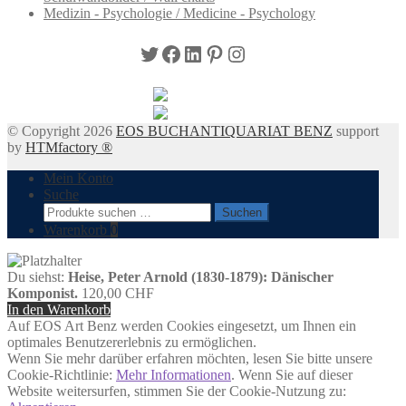
Medizin - Psychologie / Medicine - Psychology
Twitter
Facebook
LinkedIn
Pinterest
Instagram
© Copyright 2026
EOS BUCHANTIQUARIAT BENZ
support
by
HTMfactory ®
Mein Konto
Suche
Suchen
Suchen
nach:
Warenkorb
0
Du siehst:
Heise, Peter Arnold (1830-1879): Dänischer
Komponist.
120,00
CHF
In den Warenkorb
Auf EOS Art Benz werden Cookies eingesetzt, um Ihnen ein
optimales Benutzererlebnis zu ermöglichen.
Wenn Sie mehr darüber erfahren möchten, lesen Sie bitte unsere
Cookie-Richtlinie:
Mehr Informationen
. Wenn Sie auf dieser
Website weitersurfen, stimmen Sie der Cookie-Nutzung zu: