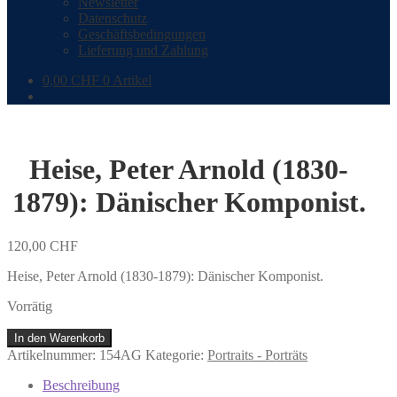
Newsletter
Datenschutz
Geschäftsbedingungen
Lieferung und Zahlung
0,00
CHF
0 Artikel
Heise, Peter Arnold (1830-
1879): Dänischer Komponist.
120,00
CHF
Heise, Peter Arnold (1830-1879): Dänischer Komponist.
Vorrätig
Heise,
In den Warenkorb
Peter
Artikelnummer:
154AG
Kategorie:
Portraits - Porträts
Arnold
(1830-
Beschreibung