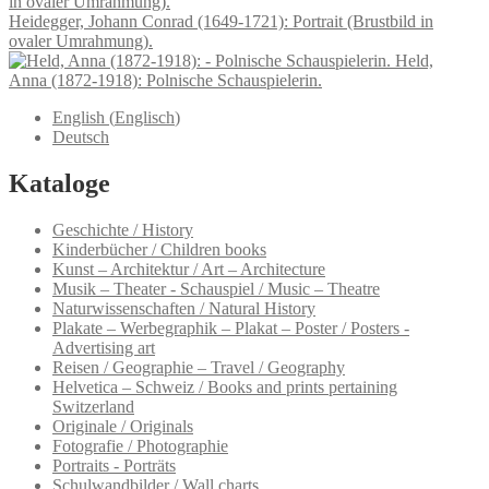
Heidegger, Johann Conrad (1649-1721): Portrait (Brustbild in
ovaler Umrahmung).
Held,
Anna (1872-1918): Polnische Schauspielerin.
English
(
Englisch
)
Deutsch
Kataloge
Geschichte / History
Kinderbücher / Children books
Kunst – Architektur / Art – Architecture
Musik – Theater - Schauspiel / Music – Theatre
Naturwissenschaften / Natural History
Plakate – Werbegraphik – Plakat – Poster / Posters -
Advertising art
Reisen / Geographie – Travel / Geography
Helvetica – Schweiz / Books and prints pertaining
Switzerland
Originale / Originals
Fotografie / Photographie
Portraits - Porträts
Schulwandbilder / Wall charts