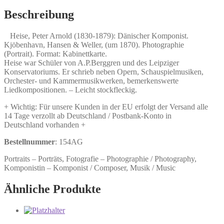
1879):
Dänischer
Beschreibung
Komponist.
Menge
Heise, Peter Arnold (1830-1879): Dänischer Komponist.
Kjöbenhavn, Hansen & Weller, (um 1870). Photographie
(Portrait). Format: Kabinettkarte.
Heise war Schüler von A.P.Berggren und des Leipziger
Konservatoriums. Er schrieb neben Opern, Schauspielmusiken,
Orchester- und Kammermusikwerken, bemerkenswerte
Liedkompositionen. – Leicht stockfleckig.
+ Wichtig: Für unsere Kunden in der EU erfolgt der Versand alle
14 Tage verzollt ab Deutschland / Postbank-Konto in
Deutschland vorhanden +
Bestellnummer
: 154AG
Portraits – Porträts, Fotografie – Photographie / Photography,
Komponistin – Komponist / Composer, Musik / Music
Ähnliche Produkte