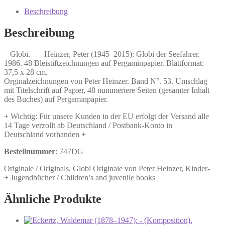
(1945–
2015):
Beschreibung
Globi
der
Beschreibung
Seefahrer.
Menge
Globi. – Heinzer, Peter (1945–2015): Globi der Seefahrer.
1986. 48 Bleistiftzeichnungen auf Pergaminpapier. Blattformat:
37,5 x 28 cm.
Orginalzeichnungen von Peter Heinzer. Band N°. 53. Umschlag
mit Titelschrift auf Papier, 48 nummeriere Seiten (gesamter Inhalt
des Buches) auf Pergaminpapier.
+ Wichtig: Für unsere Kunden in der EU erfolgt der Versand alle
14 Tage verzollt ab Deutschland / Postbank-Konto in
Deutschland vorhanden +
Bestellnummer
: 747DG
Originale / Originals, Globi Originale von Peter Heinzer, Kinder-
+ Jugendbücher / Children’s and juvenile books
Ähnliche Produkte