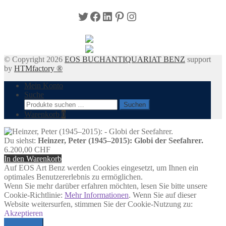
Twitter
Facebook
LinkedIn
Pinterest
Instagram
© Copyright 2026
EOS BUCHANTIQUARIAT BENZ
support
by
HTMfactory ®
Mein Konto
Suche
Suchen
Suchen
nach:
Warenkorb
0
Du siehst:
Heinzer, Peter (1945–2015): Globi der Seefahrer.
6.200,00
CHF
In den Warenkorb
Auf EOS Art Benz werden Cookies eingesetzt, um Ihnen ein
optimales Benutzererlebnis zu ermöglichen.
Wenn Sie mehr darüber erfahren möchten, lesen Sie bitte unsere
Cookie-Richtlinie:
Mehr Informationen
. Wenn Sie auf dieser
Website weitersurfen, stimmen Sie der Cookie-Nutzung zu:
Akzeptieren