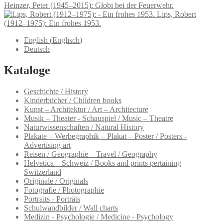
Heinzer, Peter (1945–2015): Globi bei der Feuerwehr.
Lips, Robert
(1912–1975): Ein frohes 1953.
English
(
Englisch
)
Deutsch
Kataloge
Geschichte / History
Kinderbücher / Children books
Kunst – Architektur / Art – Architecture
Musik – Theater - Schauspiel / Music – Theatre
Naturwissenschaften / Natural History
Plakate – Werbegraphik – Plakat – Poster / Posters -
Advertising art
Reisen / Geographie – Travel / Geography
Helvetica – Schweiz / Books and prints pertaining
Switzerland
Originale / Originals
Fotografie / Photographie
Portraits - Porträts
Schulwandbilder / Wall charts
Medizin - Psychologie / Medicine - Psychology