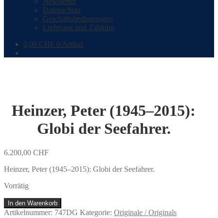
Newsletter
Datenschutz
Geschäftsbedingungen
Lieferung und Zahlung
0,00
CHF
0 Artikel
Heinzer, Peter (1945–2015):
Globi der Seefahrer.
6.200,00
CHF
Heinzer, Peter (1945–2015): Globi der Seefahrer.
Vorrätig
Heinzer,
In den Warenkorb
Peter
Artikelnummer:
747DG
Kategorie:
Originale / Originals