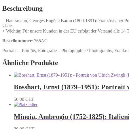
(1809-
1891):
Beschreibung
Französischer
Politiker,
Haussmann, Georges Eugène Baron (1809-1891): Französischer Politike
Jurist
visite.
und
+ Wichtig: Für unsere Kunden in der EU erfolgt der Versand alle 14
Präfekt
von
Bestellnummer
: 765AG
Paris.
Menge
Portraits – Porträts, Fotografie – Photographie / Photography, Frankreich
Ähnliche Produkte
Bosshart, Ernst (1879–1951): Portrait 
50,00
CHF
Minoia, Ambrogio (1752-1825): Italien
30,00
CHF