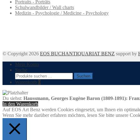
Portraits - Porträts
Schulwandbilder / Wall charts
Medizin - Psychologie / Medicine - Psychology
© Copyright 2026
EOS BUCHANTIQUARIAT BENZ
support by
Mein Konto
Suche
Suchen
Suchen
nach:
Warenkorb
0
Du siehst:
Haussmann, Georges Eugène Baron (1809-1891): Französ
In den Warenkorb
Auf EOS Art Benz werden Cookies eingesetzt, um Ihnen ein optimale
Wenn Sie mehr darüber erfahren möchten, lesen Sie bitte unsere Cook