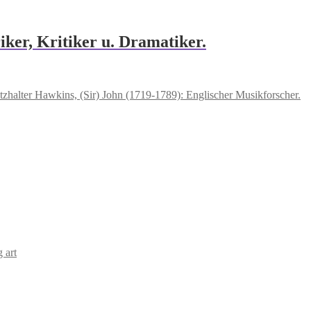
ker, Kritiker u. Dramatiker.
Hawkins, (Sir) John (1719-1789): Englischer Musikforscher.
 art