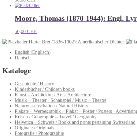
Moore, Thomas (1870-1944): Engl. Lyri
50,00
CHF
Harte, Bret (1836-1902): Amerikanischer Dichter.
English
(
Englisch
)
Deutsch
Kataloge
Geschichte / History
Kinderbücher / Children books
Kunst – Architektur / Art – Architecture
Musik – Theater - Schauspiel / Music – Theatre
Naturwissenschaften / Natural History
Plakate – Werbegraphik – Plakat – Poster / Posters - Advertising
Reisen / Geographie – Travel / Geography
Helvetica – Schweiz / Books and prints pertaining Switzerland
Originale / Originals
Fotografie / Photographie