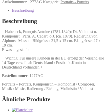
François
Artikelnummer:
1277AG
Kategorie:
Portraits - Porträts
Antoine
(1781-
Beschreibung
1849):
Dt.
Beschreibung
Violonist
u.
Habeneck, François Antoine (1781-1849): Dt. Violonist u.
Komponist.
Komponist. Paris, A. Cadart, o.J. (ca. 1870). Radierung von
Menge
Alphonse Masson. Bildgrösse: 21,5 x 15 cm. Blattgrösse: 27 x
19 cm.
Etwas angestaubt.
+ Wichtig: Für unsere Kunden in der EU erfolgt der Versand alle
14 Tage verzollt ab Deutschland / Postbank-Konto in
Deutschland vorhanden +
Bestellnummer
: 1277AG
Portraits – Porträts, Komponistin – Komponist / Composer,
Musik / Music, Radierung / Etching, Violinistin / Violinist
Ähnliche Produkte