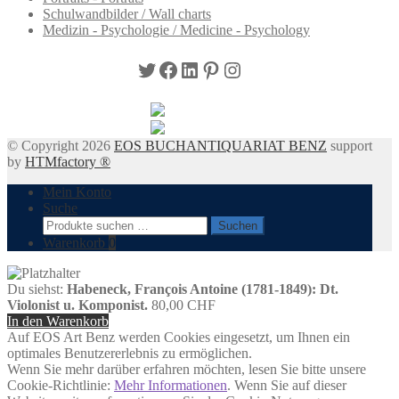
Schulwandbilder / Wall charts
Medizin - Psychologie / Medicine - Psychology
Twitter
Facebook
LinkedIn
Pinterest
Instagram
© Copyright 2026
EOS BUCHANTIQUARIAT BENZ
support
by
HTMfactory ®
Mein Konto
Suche
Suchen
Suchen
nach:
Warenkorb
0
Du siehst:
Habeneck, François Antoine (1781-1849): Dt.
Violonist u. Komponist.
80,00
CHF
In den Warenkorb
Auf EOS Art Benz werden Cookies eingesetzt, um Ihnen ein
optimales Benutzererlebnis zu ermöglichen.
Wenn Sie mehr darüber erfahren möchten, lesen Sie bitte unsere
Cookie-Richtlinie:
Mehr Informationen
. Wenn Sie auf dieser