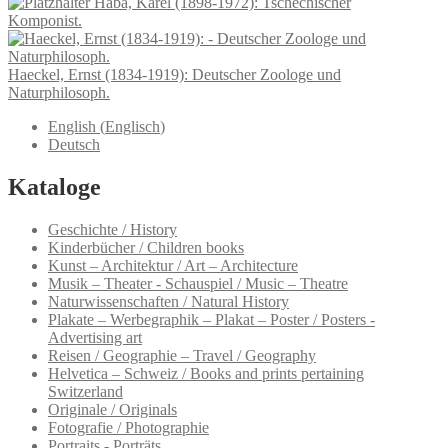
Haba, Karel (1898-1972): Tschechischer
Komponist.
Haeckel, Ernst (1834-1919): Deutscher Zoologe und
Naturphilosoph.
English
(
Englisch
)
Deutsch
Kataloge
Geschichte / History
Kinderbücher / Children books
Kunst – Architektur / Art – Architecture
Musik – Theater - Schauspiel / Music – Theatre
Naturwissenschaften / Natural History
Plakate – Werbegraphik – Plakat – Poster / Posters -
Advertising art
Reisen / Geographie – Travel / Geography
Helvetica – Schweiz / Books and prints pertaining
Switzerland
Originale / Originals
Fotografie / Photographie
Portraits - Porträts