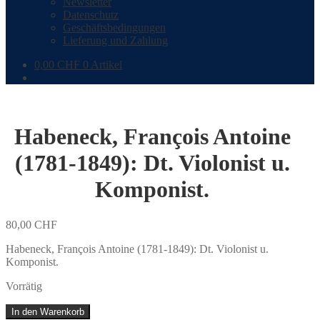
Newsletter
Datenschutz
Geschäftsbedingungen
Lieferung und Zahlung
0,00
CHF
0 Artikel
Habeneck, François Antoine
(1781-1849): Dt. Violonist u.
Komponist.
80,00
CHF
Habeneck, François Antoine (1781-1849): Dt. Violonist u.
Komponist.
Vorrätig
Habeneck,
In den Warenkorb