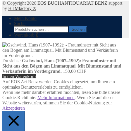
© Copyright 2026
EOS BUCHANTIQUARIAT BENZ
support
by
HTMfactory ®
Mein Konto
Suche
Suchen
Suchen
nach:
Warenkorb
0
Du siehst:
Gschwind, Hans (1907–1992): Fraumünster mit
Sicht aus den Bögen am Limmatquai. Mit Blumenstand und
Verkäuferin im Vordergrund.
150,00
CHF
In den Warenkorb
Auf EOS Art Benz werden Cookies eingesetzt, um Ihnen ein
optimales Benutzererlebnis zu ermöglichen.
Wenn Sie mehr darüber erfahren möchten, lesen Sie bitte unsere
Cookie-Richtlinie:
Mehr Informationen
. Wenn Sie auf dieser
Website weitersurfen, stimmen Sie der Cookie-Nutzung zu:
Akzeptieren