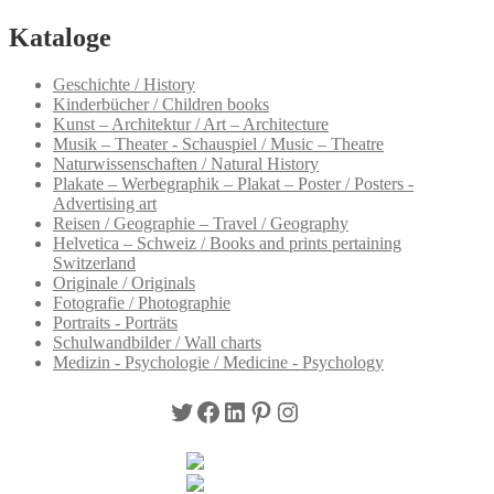
Kataloge
Geschichte / History
Kinderbücher / Children books
Kunst – Architektur / Art – Architecture
Musik – Theater - Schauspiel / Music – Theatre
Naturwissenschaften / Natural History
Plakate – Werbegraphik – Plakat – Poster / Posters -
Advertising art
Reisen / Geographie – Travel / Geography
Helvetica – Schweiz / Books and prints pertaining
Switzerland
Originale / Originals
Fotografie / Photographie
Portraits - Porträts
Schulwandbilder / Wall charts
Medizin - Psychologie / Medicine - Psychology
Twitter
Facebook
LinkedIn
Pinterest
Instagram