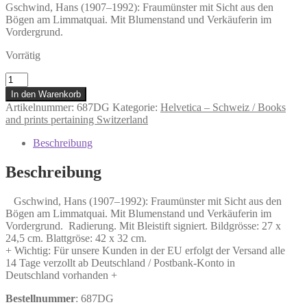
Gschwind, Hans (1907–1992): Fraumünster mit Sicht aus den
Bögen am Limmatquai. Mit Blumenstand und Verkäuferin im
Vordergrund.
Vorrätig
Gschwind,
Hans
In den Warenkorb
(1907–
Artikelnummer:
687DG
Kategorie:
Helvetica – Schweiz / Books
1992):
and prints pertaining Switzerland
Fraumünster
mit
Beschreibung
Sicht
aus
Beschreibung
den
Bögen
Gschwind, Hans (1907–1992): Fraumünster mit Sicht aus den
am
Bögen am Limmatquai. Mit Blumenstand und Verkäuferin im
Limmatquai.
Vordergrund. Radierung. Mit Bleistift signiert. Bildgrösse: 27 x
Mit
24,5 cm. Blattgröse: 42 x 32 cm.
Blumenstand
+ Wichtig: Für unsere Kunden in der EU erfolgt der Versand alle
und
14 Tage verzollt ab Deutschland / Postbank-Konto in
Verkäuferin
Deutschland vorhanden +
im
Vordergrund.
Bestellnummer
: 687DG
Menge