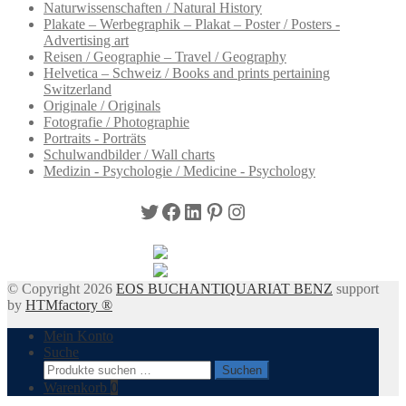
Naturwissenschaften / Natural History
Plakate – Werbegraphik – Plakat – Poster / Posters -
Advertising art
Reisen / Geographie – Travel / Geography
Helvetica – Schweiz / Books and prints pertaining
Switzerland
Originale / Originals
Fotografie / Photographie
Portraits - Porträts
Schulwandbilder / Wall charts
Medizin - Psychologie / Medicine - Psychology
Twitter
Facebook
LinkedIn
Pinterest
Instagram
© Copyright 2026
EOS BUCHANTIQUARIAT BENZ
support
by
HTMfactory ®
Mein Konto
Suche
Suchen
Suchen
nach:
Warenkorb
0