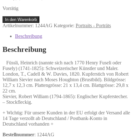
Vorrätig
Füssli,
In den Warenkorb
Heinrich
Artikelnummer:
1244AG
Kategorie:
Portraits - Porträts
(nannte
sich
Beschreibung
nach
1770
Beschreibung
Henry
Fuseli
Füssli, Heinrich (nannte sich nach 1770 Henry Fuseli oder
oder
Fusely) (1741-1825): Schweizerischer Künstler und Maler.
Fusely)
London, T., Cadell & W. Davies, 1820. Kupferstich von Robert
(1741-
William Sievier nach Moses Houghton (Brustbild). Bildgrösse:
1825):
12,7 x 12,3 cm. Plattengrösse: 21 x 13,4 cm. Blattgrösse: 29,8 x
Schweizerischer
22 cm.
Künstler
Sievier, Robert William (1794-1865): Englischer Kupferstecher.
und
– Stockfleckig.
Maler.
Menge
+ Wichtig: Für unsere Kunden in der EU erfolgt der Versand alle
14 Tage verzollt ab Deutschland / Postbank-Konto in
Deutschland vorhanden +
Bestellnummer
: 1244AG