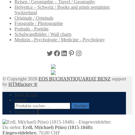
Reisen / Geographie – Travel / Geography
Helvetica – Schweiz / Books and prints pertaining
Switzerland
Originale / Originals
Fotografie / Photographie
Portraits - Porträts
Schulwandbilder / Wall charts
Medizin - Psychologie / Medicine - Psychology
Twitter
Facebook
LinkedIn
Pinterest
Instagram
© Copyright 2026
EOS BUCHANTIQUARIAT BENZ
support
by
HTMfactory ®
Mein Konto
Suche
Suchen
Suchen
nach:
Warenkorb
0
Du siehst:
Erdl, M(ichael) P(ius) (1815-1848):
Eingeweidelehre.
70,00
CHF