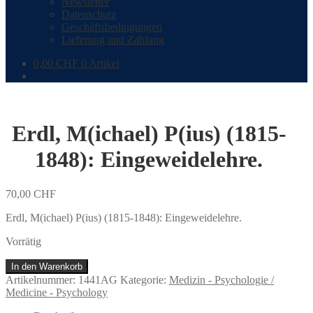
Newsletter
Datenschutz
Geschäftsbedingungen
Lieferung und Zahlung
0,00
CHF
0 Artikel
Erdl, M(ichael) P(ius) (1815-
1848): Eingeweidelehre.
70,00
CHF
Erdl, M(ichael) P(ius) (1815-1848): Eingeweidelehre.
Vorrätig
Erdl,
In den Warenkorb
M(ichael)
Artikelnummer:
1441AG
Kategorie:
Medizin - Psychologie /
P(ius)
Medicine - Psychology
(1815-