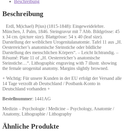
1848):
Beschreibung
Eingeweidelehre.
Menge
Beschreibung
Erdl, M(ichael) P(ius) (1815-1848): Eingeweidelehre.
München, J. Palm, 1846. Steingravur mit 7 Abb. Bildgrösse: 45
x 34 cm. (picture size). Blattgrösse: 54 x 40 (leaf size).
Darstellung der weiblichen Urogenitalanatomie. Tafel 11 aus „H.
Oesterreicher’s anatomische Steinstiche oder bildliche
Darstellung des menschlichen Körpers“. – Leicht lichtrandig. –
Résumé: Plate 11 of „H. Oesterreicher’s anatomische
Steinstiche…“. Lithographic engraving with 7 illustr. showing
the female urogenital anatomy. Margins slightly browned.
+ Wichtig: Für unsere Kunden in der EU erfolgt der Versand alle
14 Tage verzollt ab Deutschland / Postbank-Konto in
Deutschland vorhanden +
Bestellnummer
: 1441AG
Medizin – Psychologie / Medicine – Psychology, Anatomie /
Anatomy, Lithographie / Lithography
Ähnliche Produkte