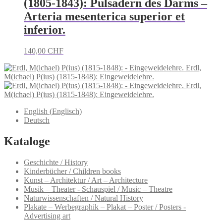
(1805-1843): Pulsadern des Darms –
Arteria mesenterica superior et
inferior.
140,00
CHF
Erdl,
M(ichael) P(ius) (1815-1848): Eingeweidelehre.
Erdl,
M(ichael) P(ius) (1815-1848): Eingeweidelehre.
English
(
Englisch
)
Deutsch
Kataloge
Geschichte / History
Kinderbücher / Children books
Kunst – Architektur / Art – Architecture
Musik – Theater - Schauspiel / Music – Theatre
Naturwissenschaften / Natural History
Plakate – Werbegraphik – Plakat – Poster / Posters -
Advertising art