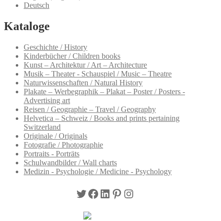
Deutsch
Kataloge
Geschichte / History
Kinderbücher / Children books
Kunst – Architektur / Art – Architecture
Musik – Theater - Schauspiel / Music – Theatre
Naturwissenschaften / Natural History
Plakate – Werbegraphik – Plakat – Poster / Posters -
Advertising art
Reisen / Geographie – Travel / Geography
Helvetica – Schweiz / Books and prints pertaining
Switzerland
Originale / Originals
Fotografie / Photographie
Portraits - Porträts
Schulwandbilder / Wall charts
Medizin - Psychologie / Medicine - Psychology
Twitter
Facebook
LinkedIn
Pinterest
Instagram