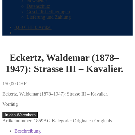
Newsletter
Datenschutz
Geschäftsbedingungen
Lieferung und Zahlung
0,00
CHF
0 Artikel
Eckertz, Waldemar (1878–
1947): Strasse III – Kavalier.
150,00
CHF
Eckertz, Waldemar (1878–1947): Strasse III – Kavalier.
Vorrätig
Eckertz,
In den Warenkorb
Waldemar
Artikelnummer:
1859AG
Kategorie:
Originale / Originals
(1878–
1947):
Beschreibung