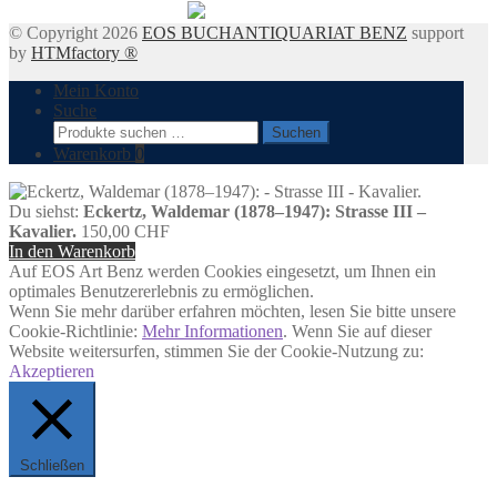
© Copyright 2026
EOS BUCHANTIQUARIAT BENZ
support
by
HTMfactory ®
Mein Konto
Suche
Suchen
Suchen
nach:
Warenkorb
0
Du siehst:
Eckertz, Waldemar (1878–1947): Strasse III –
Kavalier.
150,00
CHF
In den Warenkorb
Auf EOS Art Benz werden Cookies eingesetzt, um Ihnen ein
optimales Benutzererlebnis zu ermöglichen.
Wenn Sie mehr darüber erfahren möchten, lesen Sie bitte unsere
Cookie-Richtlinie:
Mehr Informationen
. Wenn Sie auf dieser
Website weitersurfen, stimmen Sie der Cookie-Nutzung zu:
Akzeptieren
Schließen