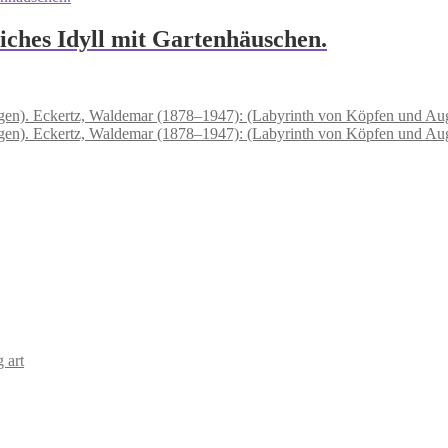
iches Idyll mit Gartenhäuschen.
Eckertz, Waldemar (1878–1947): (Labyrinth von Köpfen und Au
Eckertz, Waldemar (1878–1947): (Labyrinth von Köpfen und Au
 art