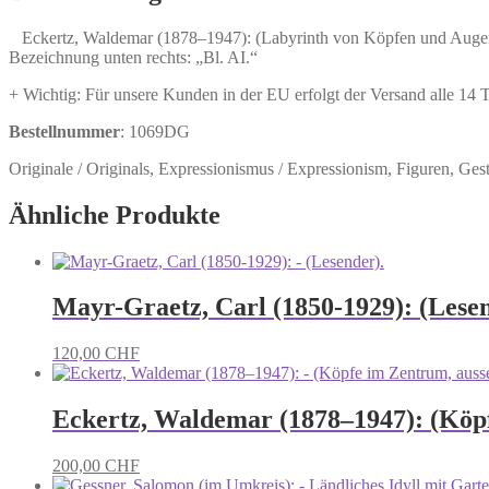
Köpfen
und
Eckertz, Waldemar (1878–1947): (Labyrinth von Köpfen und Augen). 1
Augen).
Bezeichnung unten rechts: „Bl. AI.“
Menge
+ Wichtig: Für unsere Kunden in der EU erfolgt der Versand alle 14
Bestellnummer
: 1069DG
Originale / Originals, Expressionismus / Expressionism, Figuren, Ges
Ähnliche Produkte
Mayr-Graetz, Carl (1850-1929): (Lesen
120,00
CHF
Eckertz, Waldemar (1878–1947): (Köp
200,00
CHF