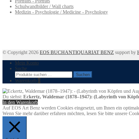
Portraits - Porträts
Schulwandbilder / Wall charts
Medizin - Psychologie / Medicine - Psychology
© Copyright 2026
EOS BUCHANTIQUARIAT BENZ
support by
Mein Konto
Suche
Suchen
Suchen
nach:
Warenkorb
0
Du siehst:
Eckertz, Waldemar (1878–1947): (Labyrinth von Köpf
In den Warenkorb
Auf EOS Art Benz werden Cookies eingesetzt, um Ihnen ein optimale
Wenn Sie mehr darüber erfahren möchten, lesen Sie bitte unsere Cook