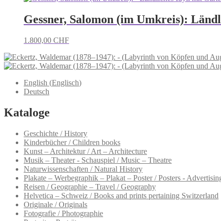
Gessner, Salomon (im Umkreis): Ländl
1.800,00
CHF
English
(
Englisch
)
Deutsch
Kataloge
Geschichte / History
Kinderbücher / Children books
Kunst – Architektur / Art – Architecture
Musik – Theater - Schauspiel / Music – Theatre
Naturwissenschaften / Natural History
Plakate – Werbegraphik – Plakat – Poster / Posters - Advertising
Reisen / Geographie – Travel / Geography
Helvetica – Schweiz / Books and prints pertaining Switzerland
Originale / Originals
Fotografie / Photographie