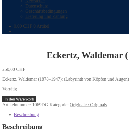
Newsletter
Datenschutz
Geschäftsbedingungen
Lieferung und Zahlung
0,00
CHF
0 Artikel
Eckertz, Waldemar (
250,00
CHF
Eckertz, Waldemar (1878–1947): (Labyrinth von Köpfen und Augen)
Vorrätig
Eckertz,
In den Warenkorb
Waldemar
Artikelnummer:
1069DG
Kategorie:
Originale / Originals
(1878–
1947):
Beschreibung
(Labyrinth
von
Beschreibung