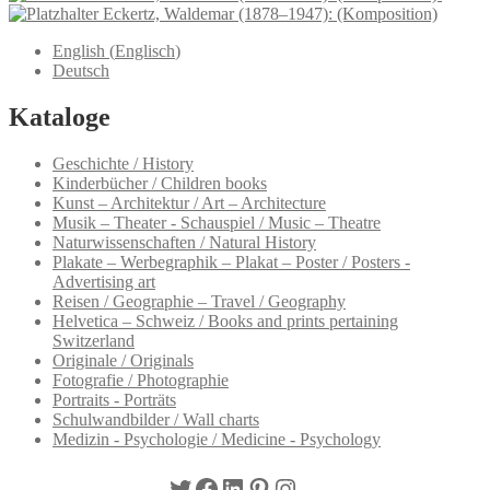
Eckertz, Waldemar (1878–1947): (Komposition)
English
(
Englisch
)
Deutsch
Kataloge
Geschichte / History
Kinderbücher / Children books
Kunst – Architektur / Art – Architecture
Musik – Theater - Schauspiel / Music – Theatre
Naturwissenschaften / Natural History
Plakate – Werbegraphik – Plakat – Poster / Posters -
Advertising art
Reisen / Geographie – Travel / Geography
Helvetica – Schweiz / Books and prints pertaining
Switzerland
Originale / Originals
Fotografie / Photographie
Portraits - Porträts
Schulwandbilder / Wall charts
Medizin - Psychologie / Medicine - Psychology
Twitter
Facebook
LinkedIn
Pinterest
Instagram