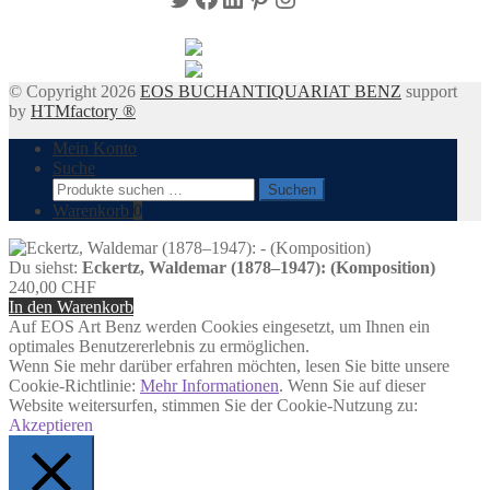
© Copyright 2026
EOS BUCHANTIQUARIAT BENZ
support
by
HTMfactory ®
Mein Konto
Suche
Suchen
Suchen
nach:
Warenkorb
0
Du siehst:
Eckertz, Waldemar (1878–1947): (Komposition)
240,00
CHF
In den Warenkorb
Auf EOS Art Benz werden Cookies eingesetzt, um Ihnen ein
optimales Benutzererlebnis zu ermöglichen.
Wenn Sie mehr darüber erfahren möchten, lesen Sie bitte unsere
Cookie-Richtlinie:
Mehr Informationen
. Wenn Sie auf dieser
Website weitersurfen, stimmen Sie der Cookie-Nutzung zu:
Akzeptieren