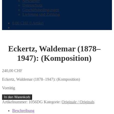
Newsletter
Datenschutz
Geschäftsbedingungen
Lieferung und Zahlung
0,00
CHF
0 Artikel
Eckertz, Waldemar (1878–
1947): (Komposition)
240,00
CHF
Eckertz, Waldemar (1878–1947): (Komposition)
Vorrätig
Eckertz,
In den Warenkorb
Waldemar
Artikelnummer:
1056DG
Kategorie:
Originale / Originals
(1878–
1947):
Beschreibung