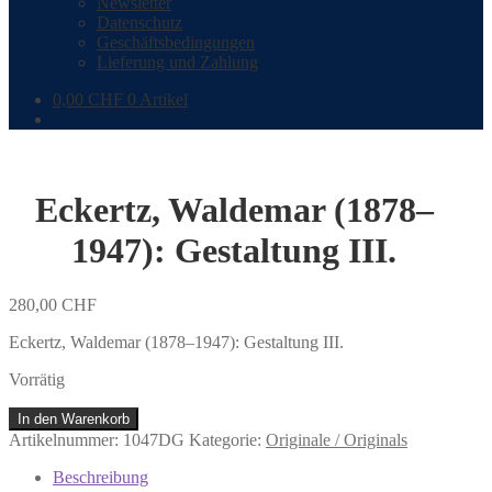
Newsletter
Datenschutz
Geschäftsbedingungen
Lieferung und Zahlung
0,00
CHF
0 Artikel
Eckertz, Waldemar (1878–
1947): Gestaltung III.
280,00
CHF
Eckertz, Waldemar (1878–1947): Gestaltung III.
Vorrätig
Eckertz,
In den Warenkorb
Waldemar
Artikelnummer:
1047DG
Kategorie:
Originale / Originals
(1878–
1947):
Beschreibung