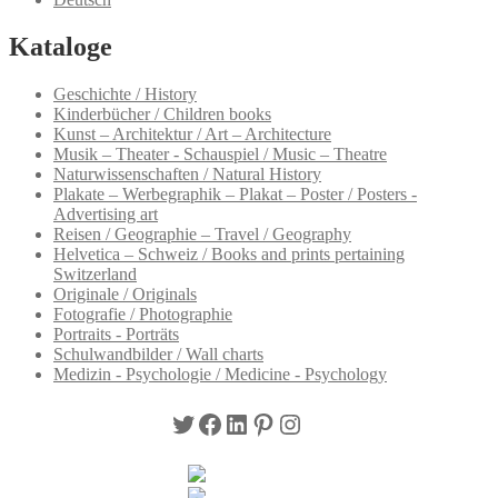
Kataloge
Geschichte / History
Kinderbücher / Children books
Kunst – Architektur / Art – Architecture
Musik – Theater - Schauspiel / Music – Theatre
Naturwissenschaften / Natural History
Plakate – Werbegraphik – Plakat – Poster / Posters -
Advertising art
Reisen / Geographie – Travel / Geography
Helvetica – Schweiz / Books and prints pertaining
Switzerland
Originale / Originals
Fotografie / Photographie
Portraits - Porträts
Schulwandbilder / Wall charts
Medizin - Psychologie / Medicine - Psychology
Twitter
Facebook
LinkedIn
Pinterest
Instagram