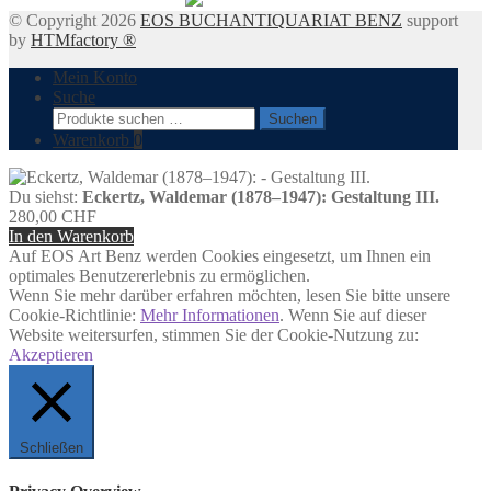
© Copyright 2026
EOS BUCHANTIQUARIAT BENZ
support
by
HTMfactory ®
Mein Konto
Suche
Suchen
Suchen
nach:
Warenkorb
0
Du siehst:
Eckertz, Waldemar (1878–1947): Gestaltung III.
280,00
CHF
In den Warenkorb
Auf EOS Art Benz werden Cookies eingesetzt, um Ihnen ein
optimales Benutzererlebnis zu ermöglichen.
Wenn Sie mehr darüber erfahren möchten, lesen Sie bitte unsere
Cookie-Richtlinie:
Mehr Informationen
. Wenn Sie auf dieser
Website weitersurfen, stimmen Sie der Cookie-Nutzung zu:
Akzeptieren
Schließen