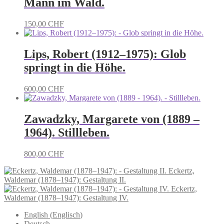
Mann im Wald.
150,00
CHF
Lips, Robert (1912–1975): Glob
springt in die Höhe.
600,00
CHF
Zawadzky, Margarete von (1889 –
1964). Stillleben.
800,00
CHF
Eckertz,
Waldemar (1878–1947): Gestaltung II.
Eckertz,
Waldemar (1878–1947): Gestaltung IV.
English
(
Englisch
)
Deutsch