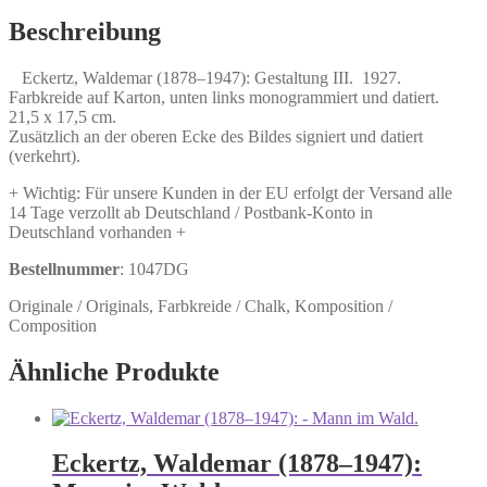
Gestaltung
III.
Beschreibung
Menge
Eckertz, Waldemar (1878–1947): Gestaltung III. 1927.
Farbkreide auf Karton, unten links monogrammiert und datiert.
21,5 x 17,5 cm.
Zusätzlich an der oberen Ecke des Bildes signiert und datiert
(verkehrt).
+ Wichtig: Für unsere Kunden in der EU erfolgt der Versand alle
14 Tage verzollt ab Deutschland / Postbank-Konto in
Deutschland vorhanden +
Bestellnummer
: 1047DG
Originale / Originals, Farbkreide / Chalk, Komposition /
Composition
Ähnliche Produkte
Eckertz, Waldemar (1878–1947):